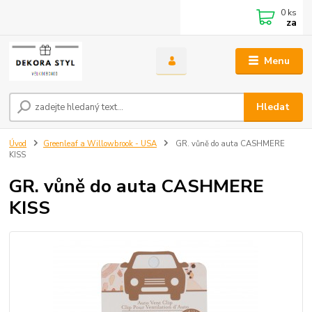
0
ks
za
Menu
Hledat
Úvod
Greenleaf a Willowbrook - USA
GR. vůně do auta CASHMERE
KISS
GR. vůně do auta CASHMERE
KISS