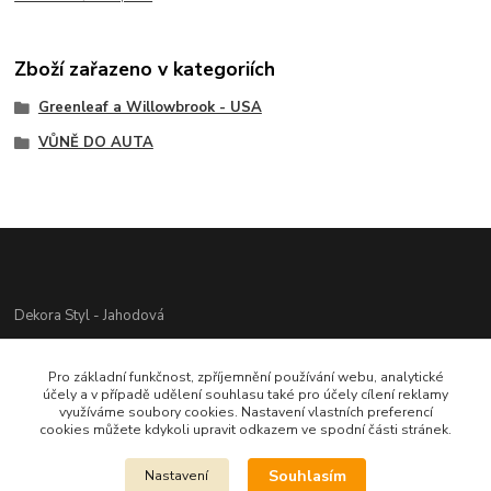
Zboží zařazeno v kategoriích
Greenleaf a Willowbrook - USA
VŮNĚ DO AUTA
Dekora Styl - Jahodová
Jahodová Veronika
Pro základní funkčnost, zpříjemnění používání webu, analytické
721312944
účely a v případě udělení souhlasu také pro účely cílení reklamy
využíváme soubory cookies. Nastavení vlastních preferencí
cookies můžete kdykoli upravit odkazem ve spodní části stránek.
info@zbozi-darky.cz
Souhlasím
Nastavení