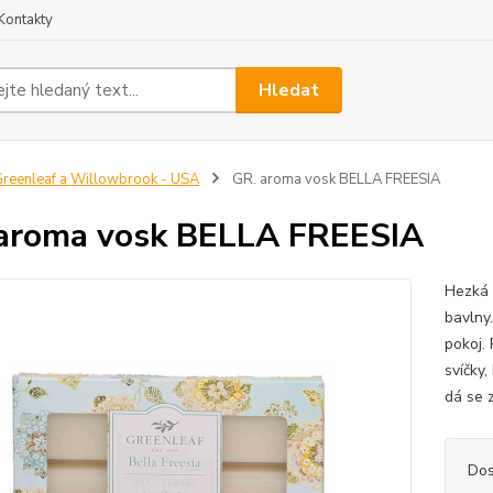
Kontakty
Hledat
reenleaf a Willowbrook - USA
GR. aroma vosk BELLA FREESIA
aroma vosk BELLA FREESIA
Hezká 
bavlny
pokoj.
svíčky,
dá se 
Dos