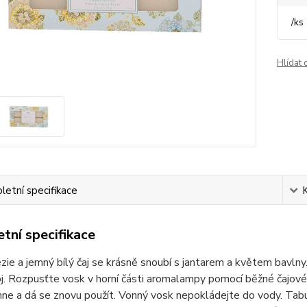
/
ks
Hlídat 
etní specifikace
tní specifikace
zie a jemný bílý čaj se krásně snoubí s jantarem a květem bavln
j. Rozpusťte vosk v horní části aromalampy pomocí běžné čajové s
ne a dá se znovu použít. Vonný vosk nepokládejte do vody. Tabul