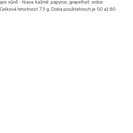
s vůně - hlava: kašmír, papyrus, grapefruit, srdce:
a. Celková hmotnost 73 g. Doba použitelnosti je 50 až 80