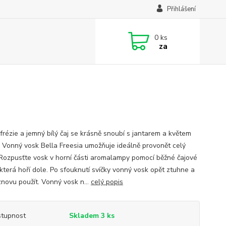
Přihlášení
0
ks
za
frézie a jemný bílý čaj se krásně snoubí s jantarem a květem
. Vonný vosk Bella Freesia umožňuje ideálně provonět celý
 Rozpusťte vosk v horní části aromalampy pomocí běžné čajové
 která hoří dole. Po sfouknutí svíčky vonný vosk opět ztuhne a
znovu použít. Vonný vosk n...
celý popis
tupnost
Skladem 3 ks