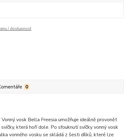
cenu / dostupnost
Komentáře
0
y. Vonný vosk Bella Freesia umožňuje ideálně provonět
víčky, která hoří dole. Po sfouknutí svíčky vonný vosk
ka vonného vosku se skládá z šesti dílků, které lze