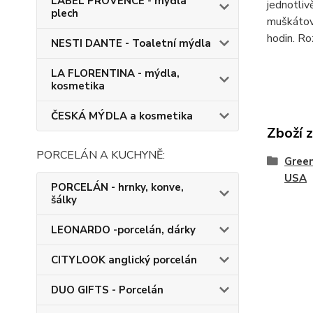
LABEL PROVENCE - mýdla
jednotliv
plech
muškátový
hodin. Ro
NESTI DANTE - Toaletní mýdla
LA FLORENTINA - mýdla,
kosmetika
ČESKÁ MÝDLA a kosmetika
Zboží 
PORCELÁN A KUCHYNĚ:
Green
USA
PORCELÁN - hrnky, konve,
šálky
LEONARDO -porcelán, dárky
CITYLOOK anglický porcelán
DUO GIFTS - Porcelán