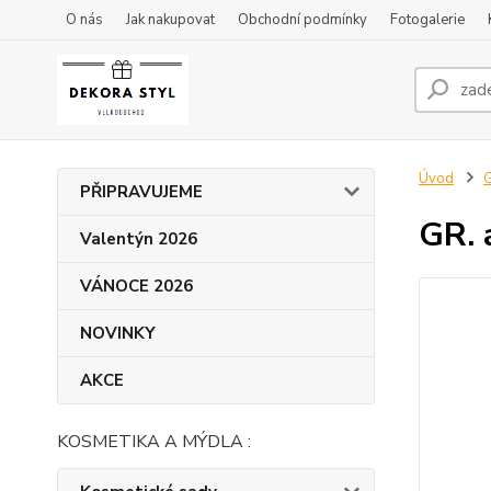
O nás
Jak nakupovat
Obchodní podmínky
Fotogalerie
Úvod
G
PŘIPRAVUJEME
GR. 
Valentýn 2026
VÁNOCE 2026
NOVINKY
AKCE
KOSMETIKA A MÝDLA :