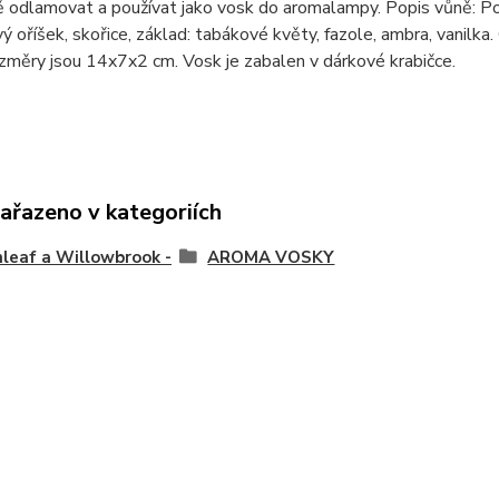
ě odlamovat a používat jako vosk do aromalampy. Popis vůně: Popi
 oříšek, skořice, základ: tabákové květy, fazole, ambra, vanilk
změry jsou 14x7x2 cm. Vosk je zabalen v dárkové krabičce.
zařazeno v kategoriích
leaf a Willowbrook -
AROMA VOSKY