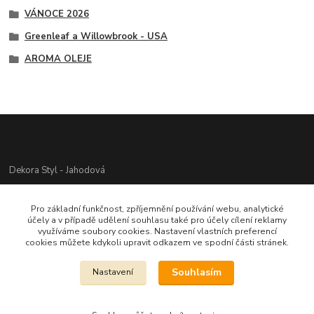
VÁNOCE 2026
Greenleaf a Willowbrook - USA
AROMA OLEJE
Dekora Styl - Jahodová
Jahodová Veronika
Pro základní funkčnost, zpříjemnění používání webu, analytické
721312944
účely a v případě udělení souhlasu také pro účely cílení reklamy
využíváme soubory cookies. Nastavení vlastních preferencí
cookies můžete kdykoli upravit odkazem ve spodní části stránek.
info@zbozi-darky.cz
Souhlasím
Nastavení