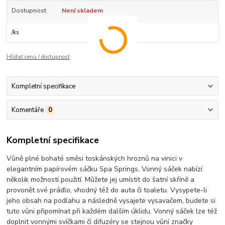
Dostupnost
Není skladem
/
ks
Hlídat cenu / dostupnost
Kompletní specifikace
Komentáře
0
Kompletní specifikace
Vůně plné bohaté směsi toskánských hroznů na vinici v
elegantním papírovém sáčku Spa Springs. Vonný sáček nabízí
několik možností použití. Můžete jej umístit do šatní skříně a
provonět své prádlo, vhodný též do auta či toaletu. Vysypete-li
jeho obsah na podlahu a následně vysajete vysavačem, budete si
tuto vůni připomínat při každém dalším úklidu. Vonný sáček lze též
doplnit vonnými svíčkami či difuzéry se stejnou vůní značky