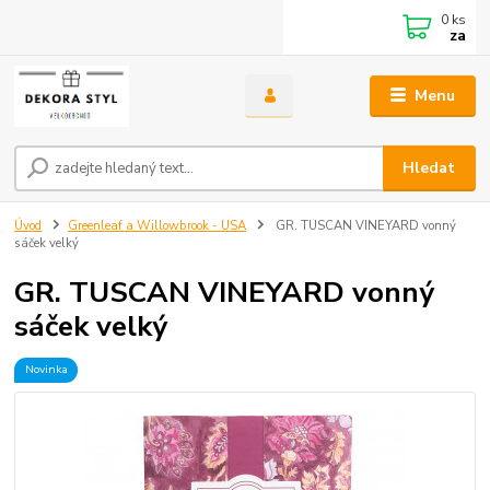
0
ks
za
Menu
Hledat
Úvod
Greenleaf a Willowbrook - USA
GR. TUSCAN VINEYARD vonný
sáček velký
GR. TUSCAN VINEYARD vonný
sáček velký
Novinka