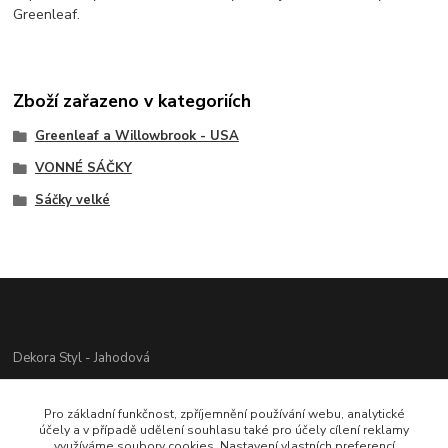
Greenleaf.
Zboží zařazeno v kategoriích
Greenleaf a Willowbrook - USA
VONNÉ SÁČKY
Sáčky velké
Dekora Styl - Jahodová
Jahodová Veronika
Pro základní funkčnost, zpříjemnění používání webu, analytické
721312944
účely a v případě udělení souhlasu také pro účely cílení reklamy
využíváme soubory cookies. Nastavení vlastních preferencí