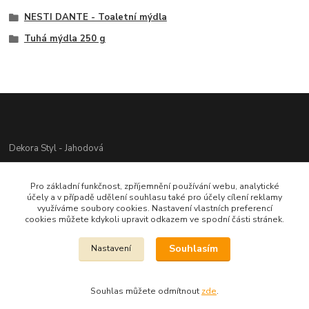
NESTI DANTE - Toaletní mýdla
Tuhá mýdla 250 g
Dekora Styl - Jahodová
Jahodová Veronika
Pro základní funkčnost, zpříjemnění používání webu, analytické
721312944
účely a v případě udělení souhlasu také pro účely cílení reklamy
využíváme soubory cookies. Nastavení vlastních preferencí
cookies můžete kdykoli upravit odkazem ve spodní části stránek.
info@zbozi-darky.cz
Souhlasím
Nastavení
Souhlas můžete odmítnout
zde
.
Vytvořeno na
Eshop-rychle.cz