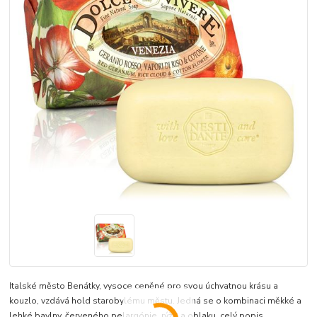
Italské město Benátky, vysoce ceněné pro svou úchvatnou krásu a
kouzlo, vzdává hold starobylému městu. Jedná se o kombinaci měkké a
lehké bavlny, červeného pelargónie, rýže a oblaku.
celý popis