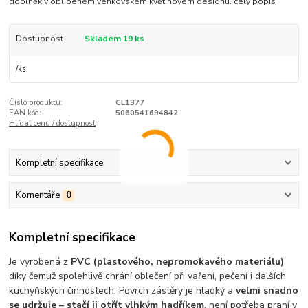
doplněk v oblíbeném venkovském květinovém designu.
celý popis
Dostupnost
Skladem 19 ks
/
ks
Číslo produktu:
CL1377
EAN kód:
5060541694842
Hlídat cenu / dostupnost
Kompletní specifikace
Komentáře
0
Kompletní specifikace
Je vyrobená z
PVC (plastového, nepromokavého materiálu)
,
díky čemuž spolehlivě chrání oblečení při vaření, pečení i dalších
kuchyňských činnostech. Povrch zástěry je hladký a
velmi snadno
se udržuje – stačí ji otřít vlhkým hadříkem
, není potřeba praní v