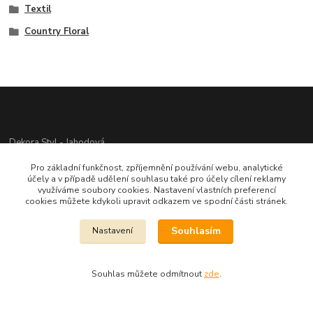
Textil
Country Floral
Dekora Styl - Jahodová
Pro základní funkčnost, zpříjemnění používání webu, analytické
Jahodová Veronika
účely a v případě udělení souhlasu také pro účely cílení reklamy
721312944
využíváme soubory cookies. Nastavení vlastních preferencí
cookies můžete kdykoli upravit odkazem ve spodní části stránek.
info@zbozi-darky.cz
Souhlasím
Nastavení
Souhlas můžete odmítnout
zde
.
Vytvořeno na
Eshop-rychle.cz