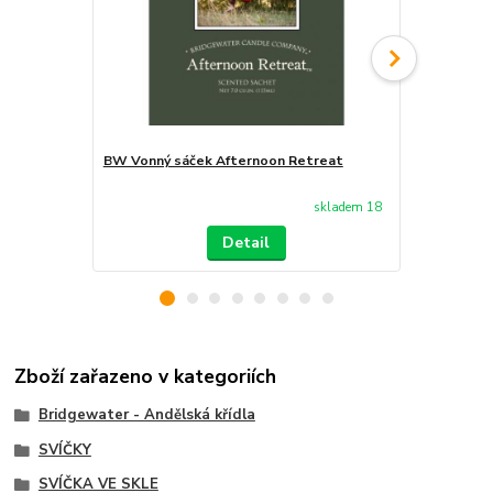
BW Vonný sáček Afternoon Retreat
Diffuser Af
skladem 18
Detail
Zboží zařazeno v kategoriích
Bridgewater - Andělská křídla
SVÍČKY
SVÍČKA VE SKLE