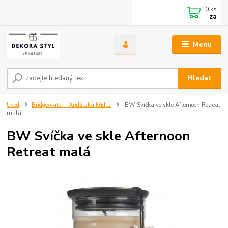
0
ks
za
Menu
Hledat
Úvod
Bridgewater - Andělská křídla
BW Svíčka ve skle Afternoon Retreat
malá
BW Svíčka ve skle Afternoon
Retreat malá