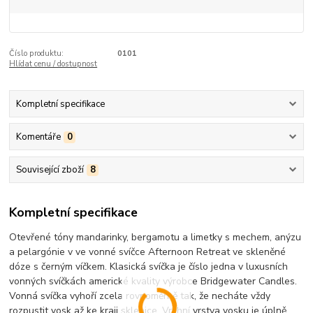
Číslo produktu:
0101
Hlídat cenu / dostupnost
Kompletní specifikace
Komentáře
0
Související zboží
8
Kompletní specifikace
Otevřené tóny mandarinky, bergamotu a limetky s mechem, anýzu
a pelargónie v ve vonné svíčce Afternoon Retreat ve skleněné
dóze s černým víčkem. Klasická svíčka je číslo jedna v luxusních
vonných svíčkách americké kvality výrobce Bridgewater Candles.
Vonná svíčka vyhoří zcela rovnoměrně tak, že necháte vždy
rozpustit vosk až ke kraji sklenice. Vrchní vrstva vosku je úplně