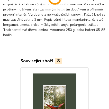
rozpuštěná a tak se vůně rozvine do svého maxima. Vonná svíčka
je pěkným dárkem, ale i zajímavým bytovým doplňkem a příjemně
provoní interiér. Vyrobeno z nejkvalitnějších surovin. Každý knot se
musí zastřihávat na 3 mm. Popis vůně: hlava-mandarinka, čerstvý
bergamot, limeta, srdce-měkký měch, anýz, pelargonie, základ-
Teak,santalové dřevo, ambra. Hmotnost 250 g, doba hoření 65-85
hodin.
Související zboží
8