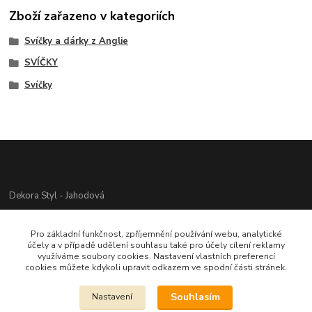
Zboží zařazeno v kategoriích
Svíčky a dárky z Anglie
SVÍČKY
Svíčky
Dekora Styl - Jahodová
Jahodová Veronika
Pro základní funkčnost, zpříjemnění používání webu, analytické
721312944
účely a v případě udělení souhlasu také pro účely cílení reklamy
využíváme soubory cookies. Nastavení vlastních preferencí
cookies můžete kdykoli upravit odkazem ve spodní části stránek.
info@zbozi-darky.cz
Souhlasím
Nastavení