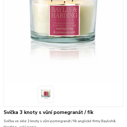
Svíčka 3 knoty s vůní pomegranát / fík
Svíčka ve skle 3 knoty s vůní pomegranát / fík anglické firmy Baylish&