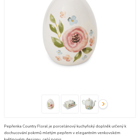
Pepřenka Country Floral je porcelánový kuchyňský doplněk určený k
dochucování pokrmů mletým pepřem v elegantním venkovském
květinovém designu.
celý popis