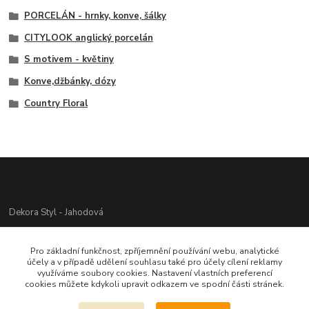
PORCELÁN - hrnky, konve, šálky
CITYLOOK anglický porcelán
S motivem - květiny
Konve,džbánky, dózy
Country Floral
Dekora Styl - Jahodová
Jahodová Veronika
Pro základní funkčnost, zpříjemnění používání webu, analytické
721312944
účely a v případě udělení souhlasu také pro účely cílení reklamy
využíváme soubory cookies. Nastavení vlastních preferencí
cookies můžete kdykoli upravit odkazem ve spodní části stránek.
info@zbozi-darky.cz