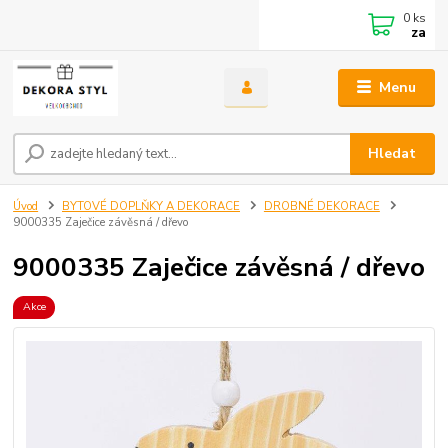
0
ks
za
Menu
Hledat
Úvod
BYTOVÉ DOPLŇKY A DEKORACE
DROBNÉ DEKORACE
9000335 Zaječice závěsná / dřevo
9000335 Zaječice závěsná / dřevo
Akce