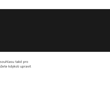
 souhlasu také pro
žete kdykoli upravit
Vytvořeno na
Eshop-rychle.cz