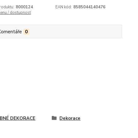
roduktu:
8000124
EAN kód:
8585044140476
cenu / dostupnost
Komentáře
0
BNÉ DEKORACE
Dekorace