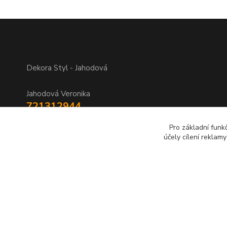
Dekora Styl - Jahodová
Jahodová Veronika
721312944
Pro základní funk
info@zbozi-darky.cz
účely cílení reklam