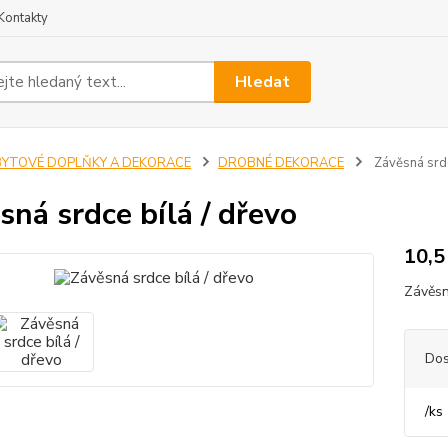
Kontakty
Hledat
BYTOVÉ DOPLŇKY A DEKORACE
DROBNÉ DEKORACE
Závěsná srdc
sná srdce bílá / dřevo
10,5
Závěsn
Dos
/
ks