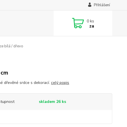
Přihlášení
0
ks
za
e bílá / dřevo
 cm
é dřevěné srdce s dekorací.
celý popis
tupnost
skladem 26 ks