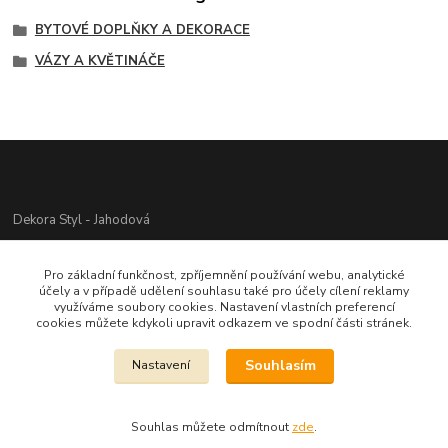
BYTOVÉ DOPLŇKY A DEKORACE
VÁZY A KVĚTINÁČE
Dekora Styl - Jahodová
Jahodová Veronika
Pro základní funkčnost, zpříjemnění používání webu, analytické
721312944
účely a v případě udělení souhlasu také pro účely cílení reklamy
využíváme soubory cookies. Nastavení vlastních preferencí
cookies můžete kdykoli upravit odkazem ve spodní části stránek.
info@zbozi-darky.cz
Souhlasím
Nastavení
Souhlas můžete odmítnout
zde
.
Vytvořeno na
Eshop-rychle.cz