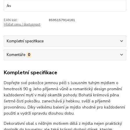
/
ks
EAN kód:
8595157914161
Hlídat cenu / dostupnost
Kompletní specifikace
Komentáře
0
Kompletní specifikace
Dopřejte své pokožce jemnou péči s luxusním tuhým mýdlem o
hmotnosti 90 g. Jeho příjemná vůně a romantický design promění
každodenní mytí v malý okamžik pohody. Bohatá krémová pěna
šetrně čistí pokožku, zanechává ji hebkou, svěží a příjemně
provoněnou. Díky velkému balení je mýdlo vhodné pro každodenní
použití a vydrží opravdu dlouhou dobu.
Dekorativní obal s něžným motivem dělá z mýdla nejen praktický
doplněk do koupelny, ale také krásný drobný dárek, kterým