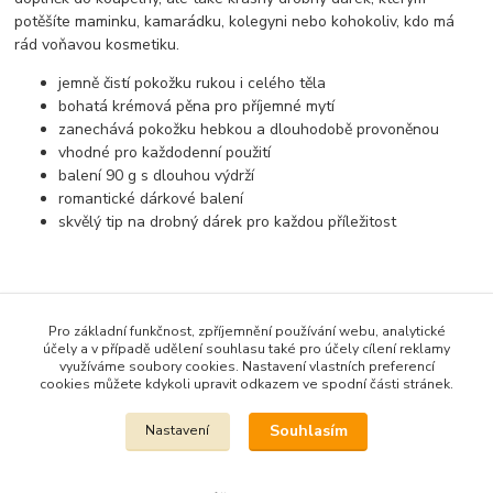
potěšíte maminku, kamarádku, kolegyni nebo kohokoliv, kdo má
rád voňavou kosmetiku.
jemně čistí pokožku rukou i celého těla
bohatá krémová pěna pro příjemné mytí
zanechává pokožku hebkou a dlouhodobě provoněnou
vhodné pro každodenní použití
balení 90 g s dlouhou výdrží
romantické dárkové balení
skvělý tip na drobný dárek pro každou příležitost
Zboží zařazeno v kategoriích
Pro základní funkčnost, zpříjemnění používání webu, analytické
účely a v případě udělení souhlasu také pro účely cílení reklamy
ČESKÁ MÝDLA a kosmetika
využíváme soubory cookies. Nastavení vlastních preferencí
cookies můžete kdykoli upravit odkazem ve spodní části stránek.
Mýdla 90 G
Souhlasím
Nastavení