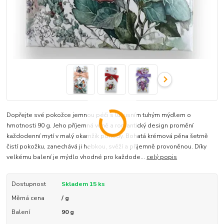
Dopřejte své pokožce jemnou péči s luxusním tuhým mýdlem o
hmotnosti 90 g. Jeho příjemná vůně a romantický design promění
každodenní mytí v malý okamžik pohody. Bohatá krémová pěna šetrně
čistí pokožku, zanechává ji hebkou, svěží a příjemně provoněnou. Díky
velkému balení je mýdlo vhodné pro každode...
celý popis
Dostupnost
Skladem 15 ks
Měrná cena
/ g
Balení
90 g