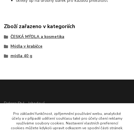
skvělý tip na drobný dárek pro každou příležitost
Zboží zařazeno v kategoriích
ČESKÁ MÝDLA a kosmetika
Mýdla v krabičce
mýdla 40 g
Dekora Styl - Jahodová
Pro základní funkčnost, zpříjemnění používání webu, analytické
Jahodová Veronika
účely a v případě udělení souhlasu také pro účely cílení reklamy
721312944
využíváme soubory cookies. Nastavení vlastních preferencí
cookies můžete kdykoli upravit odkazem ve spodní části stránek.