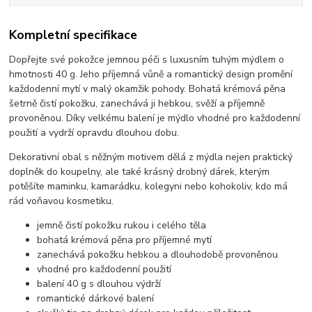
Kompletní specifikace
Dopřejte své pokožce jemnou péči s luxusním tuhým mýdlem o
hmotnosti 40 g. Jeho příjemná vůně a romantický design promění
každodenní mytí v malý okamžik pohody. Bohatá krémová pěna
šetrně čistí pokožku, zanechává ji hebkou, svěží a příjemně
provoněnou. Díky velkému balení je mýdlo vhodné pro každodenní
použití a vydrží opravdu dlouhou dobu.
Dekorativní obal s něžným motivem dělá z mýdla nejen praktický
doplněk do koupelny, ale také krásný drobný dárek, kterým
potěšíte maminku, kamarádku, kolegyni nebo kohokoliv, kdo má
rád voňavou kosmetiku.
jemně čistí pokožku rukou i celého těla
bohatá krémová pěna pro příjemné mytí
zanechává pokožku hebkou a dlouhodobě provoněnou
vhodné pro každodenní použití
balení 40 g s dlouhou výdrží
romantické dárkové balení