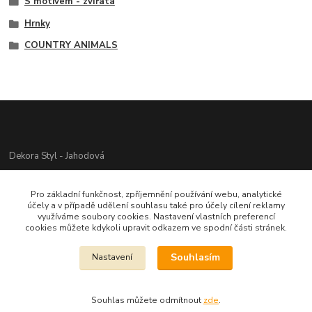
S motivem - zvířata
Hrnky
COUNTRY ANIMALS
Dekora Styl - Jahodová
Jahodová Veronika
Pro základní funkčnost, zpříjemnění používání webu, analytické
721312944
účely a v případě udělení souhlasu také pro účely cílení reklamy
využíváme soubory cookies. Nastavení vlastních preferencí
cookies můžete kdykoli upravit odkazem ve spodní části stránek.
info@zbozi-darky.cz
Souhlasím
Nastavení
Souhlas můžete odmítnout
zde
.
Vytvořeno na
Eshop-rychle.cz