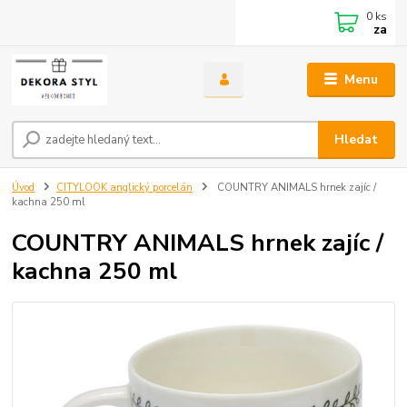
0
ks
za
Menu
Hledat
Úvod
CITYLOOK anglický porcelán
COUNTRY ANIMALS hrnek zajíc /
kachna 250 ml
COUNTRY ANIMALS hrnek zajíc /
kachna 250 ml