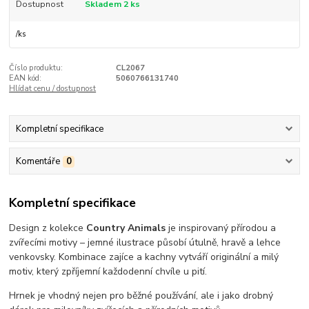
Dostupnost
Skladem 2 ks
/
ks
Číslo produktu:
CL2067
EAN kód:
5060766131740
Hlídat cenu / dostupnost
Kompletní specifikace
Komentáře
0
Kompletní specifikace
Design z kolekce
Country Animals
je inspirovaný přírodou a
zvířecími motivy – jemné ilustrace působí útulně, hravě a lehce
venkovsky. Kombinace zajíce a kachny vytváří originální a milý
motiv, který zpříjemní každodenní chvíle u pití.
Hrnek je vhodný nejen pro běžné používání, ale i jako drobný