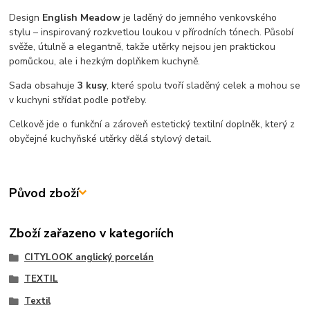
Design
English Meadow
je laděný do jemného venkovského
stylu – inspirovaný rozkvetlou loukou v přírodních tónech. Působí
svěže, útulně a elegantně, takže utěrky nejsou jen praktickou
pomůckou, ale i hezkým doplňkem kuchyně.
Sada obsahuje
3 kusy
, které spolu tvoří sladěný celek a mohou se
v kuchyni střídat podle potřeby.
Celkově jde o funkční a zároveň estetický textilní doplněk, který z
obyčejné kuchyňské utěrky dělá stylový detail.
Původ zboží
Zboží zařazeno v kategoriích
CITYLOOK anglický porcelán
TEXTIL
Textil