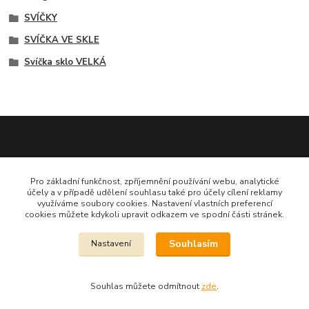
SVÍČKY
SVÍČKA VE SKLE
Svíčka sklo VELKÁ
Dekora Styl - Jahodová
Pro základní funkčnost, zpříjemnění používání webu, analytické
účely a v případě udělení souhlasu také pro účely cílení reklamy
Jahodová Veronika
využíváme soubory cookies. Nastavení vlastních preferencí
721312944
cookies můžete kdykoli upravit odkazem ve spodní části stránek.
Souhlasím
Nastavení
info@zbozi-darky.cz
Souhlas můžete odmítnout
zde
.