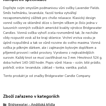
Dopřejte svým smyslům podmanivou vůni svíčky Lavender Fields.
Směs heřmánku, levandule, fazolí tonka vytvářejí
nezapomenutelný zážitek pro chvíle relaxace. Klasický design
vonné svíčky ve skleněné dóze s černým víčkem je číslo jedna v
luxusních vonných svíčkách americké kvality výrobce Bridgewater
Candles. Vonná svíčka vyhoří zcela rovnoměrně tak, že necháte
vždy rozpustit vosk až ke kraji sklenice. Vrchní vrstva vosku je
úplně rozpuštěná a tak se vůně rozvine do svého maxima. Vonná
svíčka je pěkným dárkem, ale i zajímavým bytovým doplňkem a
příjemně provoní i velké prostory. Vyrobeno z nejkvalitnějších
surovin. Každý knot se musí zastřihávat na 3 mm. Hmotnost 524 g,
doba hoření 140-160 hodin. Popis vůně: hlava – ozón, bílé prádlo,
pobřeží, srdce: levandule, základ – tonka, vanilka, pačuli.
Tento produkt je od značky Bridgewater Candle Company.
Zboží zařazeno v kategoriích
Bridgewater - Andělská křídla