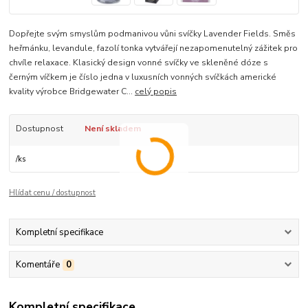
Dopřejte svým smyslům podmanivou vůni svíčky Lavender Fields. Směs
heřmánku, levandule, fazolí tonka vytvářejí nezapomenutelný zážitek pro
chvíle relaxace. Klasický design vonné svíčky ve skleněné dóze s
černým víčkem je číslo jedna v luxusních vonných svíčkách americké
kvality výrobce Bridgewater C...
celý popis
Dostupnost
Není skladem
/
ks
Hlídat cenu / dostupnost
Kompletní specifikace
Komentáře
0
Kompletní specifikace