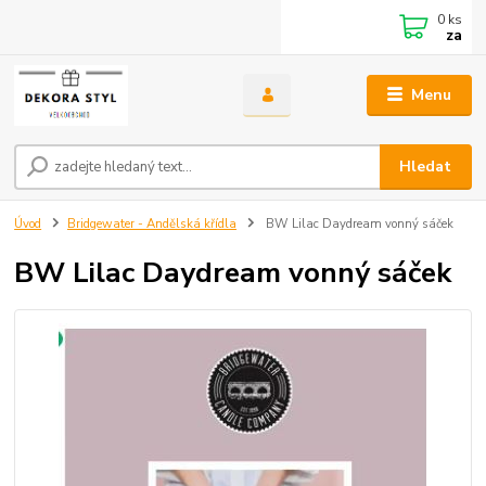
0
ks
za
Menu
Hledat
Úvod
Bridgewater - Andělská křídla
BW Lilac Daydream vonný sáček
BW Lilac Daydream vonný sáček