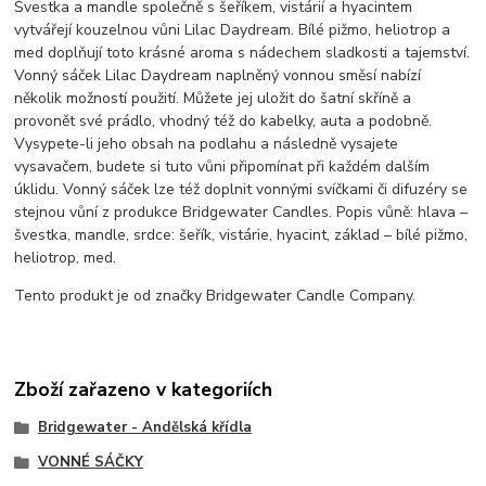
Švestka a mandle společně s šeříkem, vistárií a hyacintem
vytvářejí kouzelnou vůni Lilac Daydream. Bílé pižmo, heliotrop a
med doplňují toto krásné aroma s nádechem sladkosti a tajemství.
Vonný sáček Lilac Daydream naplněný vonnou směsí nabízí
několik možností použití. Můžete jej uložit do šatní skříně a
provonět své prádlo, vhodný též do kabelky, auta a podobně.
Vysypete-li jeho obsah na podlahu a následně vysajete
vysavačem, budete si tuto vůni připomínat při každém dalším
úklidu. Vonný sáček lze též doplnit vonnými svíčkami či difuzéry se
stejnou vůní z produkce Bridgewater Candles. Popis vůně: hlava –
švestka, mandle, srdce: šeřík, vistárie, hyacint, základ – bílé pižmo,
heliotrop, med.
Tento produkt je od značky Bridgewater Candle Company.
Zboží zařazeno v kategoriích
Bridgewater - Andělská křídla
VONNÉ SÁČKY