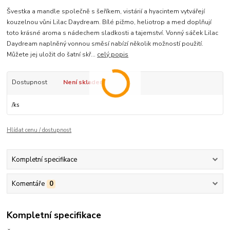
Švestka a mandle společně s šeříkem, vistárií a hyacintem vytvářejí
kouzelnou vůni Lilac Daydream. Bílé pižmo, heliotrop a med doplňují
toto krásné aroma s nádechem sladkosti a tajemství. Vonný sáček Lilac
Daydream naplněný vonnou směsí nabízí několik možností použití.
Můžete jej uložit do šatní skř...
celý popis
Dostupnost
Není skladem
/
ks
Hlídat cenu / dostupnost
Kompletní specifikace
Komentáře
0
Kompletní specifikace