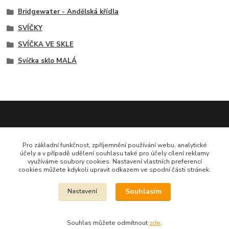
Bridgewater - Andělská křídla
SVÍČKY
SVÍČKA VE SKLE
Svíčka sklo MALÁ
Dekora Styl - Jahodová
Pro základní funkčnost, zpříjemnění používání webu, analytické
účely a v případě udělení souhlasu také pro účely cílení reklamy
využíváme soubory cookies. Nastavení vlastních preferencí
Jahodová Veronika
cookies můžete kdykoli upravit odkazem ve spodní části stránek.
721312944
Souhlasím
Nastavení
info@zbozi-darky.cz
Souhlas můžete odmítnout
zde
.