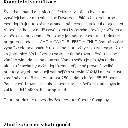
Kompletní specifikace
Švestka a mandle společně s šeříkem, vistárií a hyacintem
vytvářejí kouzelnou vůni Lilac Daydream. Bílé pižmo, heliotrop a
med doplňují toto krásné aroma s nádechem sladkosti a tajemství.
Vonná svíčka je v nadčasové sklenici s černým dřevěným víčkem a
visačkou s obrázkem dítěte, které je podporováno prostřednictvím
programu nadace LIGHT A CANDLE · FEED A CHILD. Vonná svíčka
vyhoří zcela rovnoměrně tak, že necháte vždy rozpustit vosk až ke
kraji sklenice. Vrchní vrstva vosku je úplně rozpuštěná a tak se
vůně rozvine do svého maxima. Vonná svíčka je pěkným dárkem,
ale i zajímavým bytovým doplňkem a příjemně provoní i velké
prostory. Vyrobeno z nejkvalitnějších surovin. Každý knot se musí
zastřihávat na 3 mm. Hmotnost 250 g, doba hoření 65-85 hodin.
Popis vůně: hlava – švestka, mandle, srdce: šeřík, vistárie, hyacint,
základ – bílé pižmo, heliotrop, med.
Tento produkt je od značky Bridgewater Candle Company.
Zboží zařazeno v kategoriích