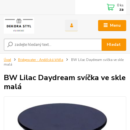
0
ks
za
Menu
Hledat
Úvod
Bridgewater - Andělská křídla
BW Lilac Daydream svíčka ve skle
malá
BW Lilac Daydream svíčka ve skle
malá