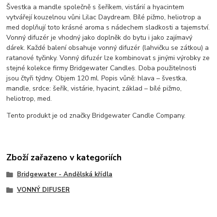
Švestka a mandle společně s šeříkem, vistárií a hyacintem
vytvářejí kouzelnou vůni Lilac Daydream. Bílé pižmo, heliotrop a
med doplňují toto krásné aroma s nádechem sladkosti a tajemství.
Vonný difuzér je vhodný jako doplněk do bytu i jako zajímavý
dárek. Každé balení obsahuje vonný difuzér (lahvičku se zátkou) a
ratanové tyčinky. Vonný difuzér lze kombinovat s jinými výrobky ze
stejné kolekce firmy Bridgewater Candles. Doba použitelnosti
jsou čtyři týdny. Objem 120 ml. Popis vůně: hlava – švestka,
mandle, srdce: šeřík, vistárie, hyacint, základ – bílé pižmo,
heliotrop, med.
Tento produkt je od značky Bridgewater Candle Company.
Zboží zařazeno v kategoriích
Bridgewater - Andělská křídla
VONNÝ DIFUSER