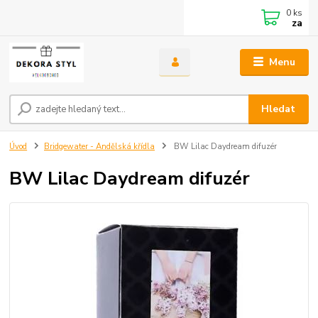
0
ks
za
Menu
Hledat
Úvod
Bridgewater - Andělská křídla
BW Lilac Daydream difuzér
BW Lilac Daydream difuzér