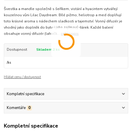
Švestka a mandle společně s šeříkem, vistárií a hyacintem vytvářejí
kouzelnou vůni Lilac Daydream. Bílé pižmo, heliotrop a med doplňují
toto krásné aroma s nádechem sladkosti a tajemství. Vonný difuzér je
vhodný jako doplněk do bytu i jako zajímavý dárek. Každé balení
obsahuje vonný difuzér (lahvičk...
celý popis
Dostupnost
Skladem 2 ks
/
ks
Hlídat cenu / dostupnost
Kompletní specifikace
Komentáře
0
Kompletní specifikace