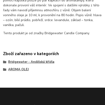
pomocí kapátka pouze po pár kapkách do aromalampy, která
dokonale provoní váš interiér. Ve spojení s dalšími výrobky z této
řady vám navodí příjemnou atmosféru z vůně. Objem balení
vonného oleje je 10 ml, k provonění na 80 hodin. Popis vůně: hlava
– ozón, bílé prádlo, pobřeží, srdce: levandule, základ – tonka,
vanilka, pačuli.
Tento produkt je od značky Bridgewater Candle Company.
Zboží zařazeno v kategoriích
Bridgewater - Andělská křídla
AROMA OLEJ