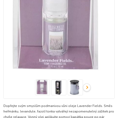
Dopřejte svým smyslům podmanivou vůni oleje Lavender Fields. Směs
heřmánku, levandule, fazolí tonka vytvářejí nezapomenutelný zážitek pro
chvíle relaxace. Vonný olej aplikujte pomocí kapátka pouze po pár