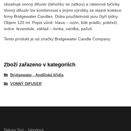
obsahuje vonný difuzér (lahvičku se zátkou) a ratanové tyčinky.
Vonný difuzér lze kombinovat s jinými výrobky ze stejné kolekce
firmy Bridgewater Candles. Doba použitelnosti jsou čtyři týdny.
Objem 120 ml. Popis vůně: hlava – ozón, bílé prádlo, pobřeží,
srdce: levandule, základ – tonka, vanilka, pačuli.
Tento produkt je od značky Bridgewater Candle Company.
Zboží zařazeno v kategoriích
Bridgewater - Andělská křídla
VONNÝ DIFUSER
Dekora Styl - Jahodová