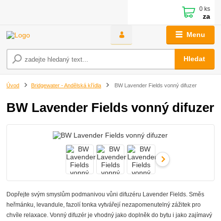
0
ks
za
Menu
Hledat
Úvod
Bridgewater - Andělská křídla
BW Lavender Fields vonný difuzer
BW Lavender Fields vonný difuzer
Dopřejte svým smyslům podmanivou vůni difuzéru Lavender Fields. Směs
heřmánku, levandule, fazolí tonka vytvářejí nezapomenutelný zážitek pro
chvíle relaxace. Vonný difuzér je vhodný jako doplněk do bytu i jako zajímavý