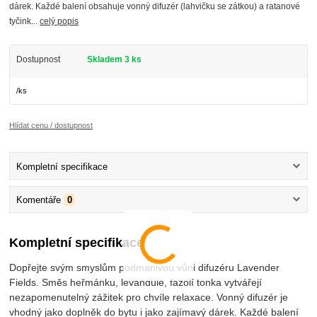
dárek. Každé balení obsahuje vonný difuzér (lahvičku se zátkou) a ratanové
tyčink...
celý popis
Dostupnost
Skladem 3 ks
/
ks
Hlídat cenu / dostupnost
Kompletní specifikace
Komentáře
0
Kompletní specifikace
Dopřejte svým smyslům podmanivou vůni difuzéru Lavender
Fields. Směs heřmánku, levandule, fazolí tonka vytvářejí
nezapomenutelný zážitek pro chvíle relaxace. Vonný difuzér je
vhodný jako doplněk do bytu i jako zajímavý dárek. Každé balení