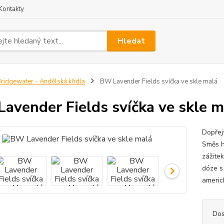
Kontakty
Hledat
ridgewater - Andělská křídla
BW Lavender Fields svíčka ve skle malá
avender Fields svíčka ve skle m
Dopřej
Směs h
zážite
dóze s
americ
Dos