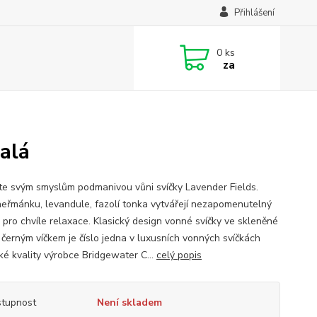
Přihlášení
0
ks
za
alá
te svým smyslům podmanivou vůni svíčky Lavender Fields.
eřmánku, levandule, fazolí tonka vytvářejí nezapomenutelný
k pro chvíle relaxace. Klasický design vonné svíčky ve skleněné
 černým víčkem je číslo jedna v luxusních vonných svíčkách
ké kvality výrobce Bridgewater C...
celý popis
tupnost
Není skladem