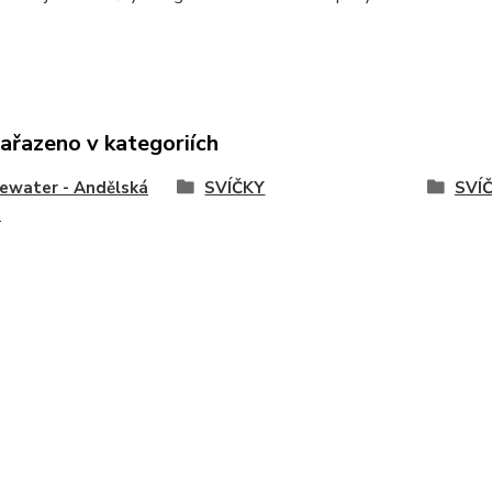
zařazeno v kategoriích
ewater - Andělská
SVÍČKY
SVÍ
a