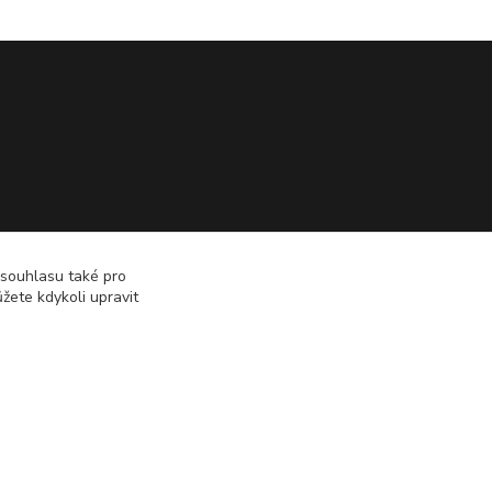
 souhlasu také pro
žete kdykoli upravit
Vytvořeno na
Eshop-rychle.cz