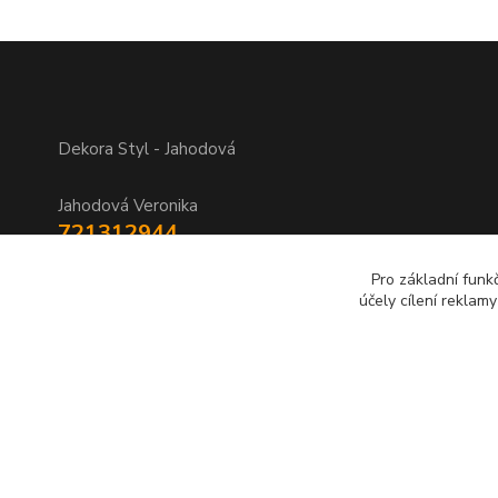
Dekora Styl - Jahodová
Jahodová Veronika
721312944
Pro základní funk
info@zbozi-darky.cz
účely cílení reklam