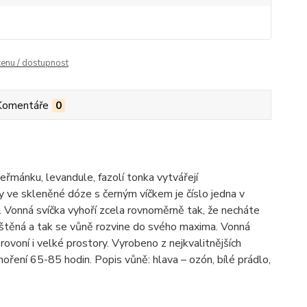
cenu / dostupnost
Komentáře
0
mánku, levandule, fazolí tonka vytvářejí
y ve skleněné dóze s černým víčkem je číslo jedna v
. Vonná svíčka vyhoří zcela rovnoměrně tak, že necháte
zpuštěná a tak se vůně rozvine do svého maxima. Vonná
voní i velké prostory. Vyrobeno z nejkvalitnějších
ření 65-85 hodin. Popis vůně: hlava – ozón, bílé prádlo,