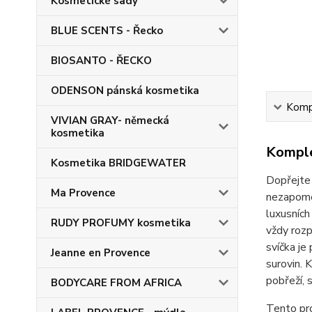
Kosmetické sady
BLUE SCENTS - Řecko
BIOSANTO - ŘECKO
ODENSON pánská kosmetika
Kompl
VIVIAN GRAY- německá
kosmetika
Komple
Kosmetika BRIDGEWATER
Dopřejte 
Ma Provence
nezapomen
luxusních
RUDY PROFUMY kosmetika
vždy rozp
svíčka je
Jeanne en Provence
surovin. 
pobřeží, s
BODYCARE FROM AFRICA
Tento pr