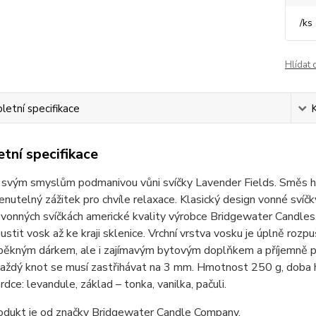
/
ks
Hlídat 
etní specifikace
tní specifikace
svým smyslům podmanivou vůni svíčky Lavender Fields. Směs heř
utelný zážitek pro chvíle relaxace. Klasický design vonné svíčk
 vonných svíčkách americké kvality výrobce Bridgewater Candles
ustit vosk až ke kraji sklenice. Vrchní vrstva vosku je úplně ro
 pěkným dárkem, ale i zajímavým bytovým doplňkem a příjemně pro
Každý knot se musí zastřihávat na 3 mm. Hmotnost 250 g, doba ho
rdce: levandule, základ – tonka, vanilka, pačuli.
odukt je od značky Bridgewater Candle Company.