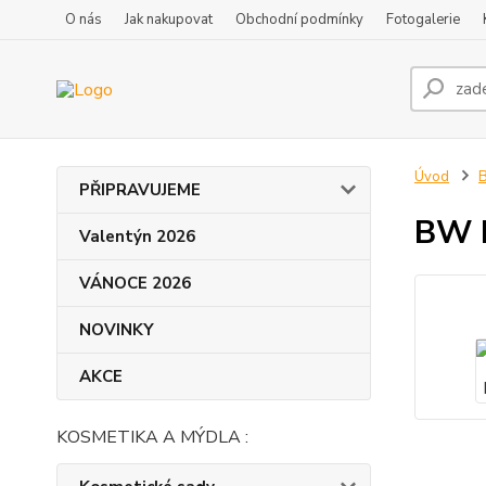
O nás
Jak nakupovat
Obchodní podmínky
Fotogalerie
Úvod
B
PŘIPRAVUJEME
BW L
Valentýn 2026
VÁNOCE 2026
NOVINKY
AKCE
KOSMETIKA A MÝDLA :