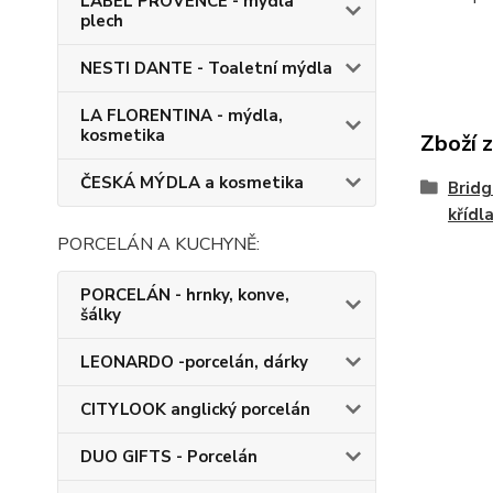
LABEL PROVENCE - mýdla
plech
NESTI DANTE - Toaletní mýdla
LA FLORENTINA - mýdla,
kosmetika
Zboží 
ČESKÁ MÝDLA a kosmetika
Bridg
křídl
PORCELÁN A KUCHYNĚ:
PORCELÁN - hrnky, konve,
šálky
LEONARDO -porcelán, dárky
CITYLOOK anglický porcelán
DUO GIFTS - Porcelán