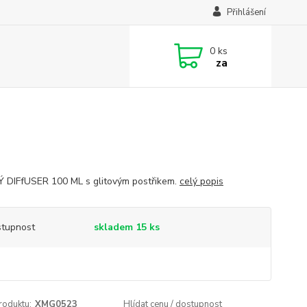
Přihlášení
0
ks
za
DIFfUSER 100 ML s glitovým postřikem.
celý popis
tupnost
skladem 15 ks
roduktu:
XMG0523
Hlídat cenu / dostupnost