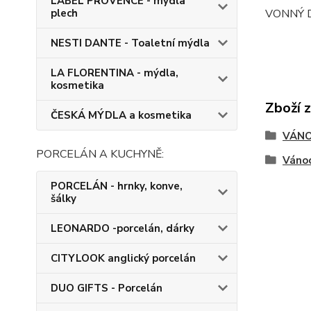
LABEL PROVENCE - mýdla
plech
VONNÝ DI
NESTI DANTE - Toaletní mýdla
LA FLORENTINA - mýdla,
kosmetika
Zboží 
ČESKÁ MÝDLA a kosmetika
VÁNO
PORCELÁN A KUCHYNĚ:
Váno
PORCELÁN - hrnky, konve,
šálky
LEONARDO -porcelán, dárky
CITYLOOK anglický porcelán
DUO GIFTS - Porcelán