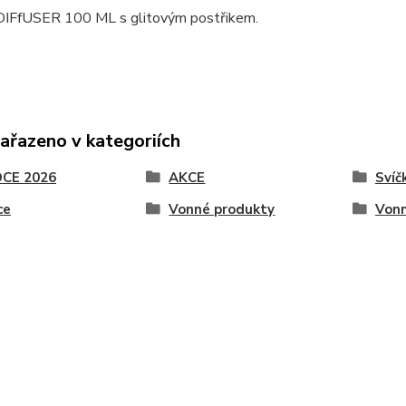
FfUSER 100 ML s glitovým postřikem.
zařazeno v kategoriích
CE 2026
AKCE
Svíč
ce
Vonné produkty
Vonn