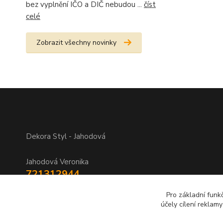
bez vyplnění IČO a DIČ nebudou ...
číst
celé
Zobrazit všechny novinky
Dekora Styl - Jahodová
Jahodová Veronika
721312944
Pro základní funk
info@zbozi-darky.cz
účely cílení reklam