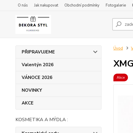
O nás
Jak nakupovat
Obchodní podmínky
Fotogalerie
Úvod
PŘIPRAVUJEME
XMG
Valentýn 2026
VÁNOCE 2026
Akce
NOVINKY
AKCE
KOSMETIKA A MÝDLA :