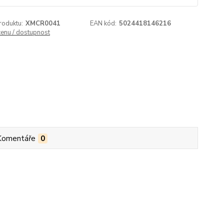
roduktu:
XMCR0041
EAN kód:
5024418146216
cenu / dostupnost
Komentáře
0