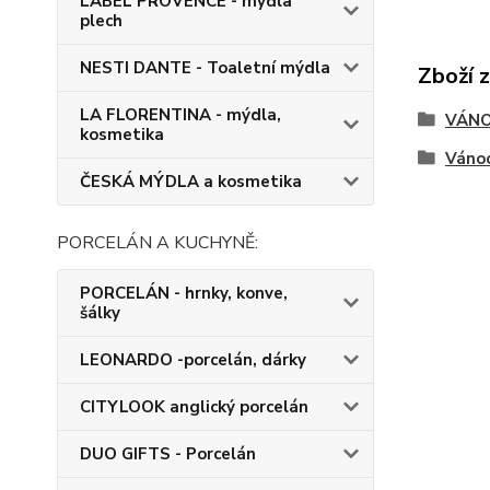
LABEL PROVENCE - mýdla
plech
NESTI DANTE - Toaletní mýdla
Zboží 
LA FLORENTINA - mýdla,
VÁNO
kosmetika
Váno
ČESKÁ MÝDLA a kosmetika
PORCELÁN A KUCHYNĚ:
PORCELÁN - hrnky, konve,
šálky
LEONARDO -porcelán, dárky
CITYLOOK anglický porcelán
DUO GIFTS - Porcelán