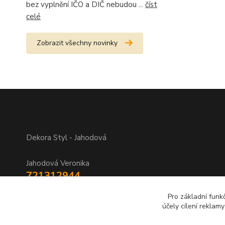
bez vyplnění IČO a DIČ nebudou ...
číst
celé
Zobrazit všechny novinky
Dekora Styl - Jahodová
Jahodová Veronika
721312944
Pro základní funk
info@zbozi-darky.cz
účely cílení reklam