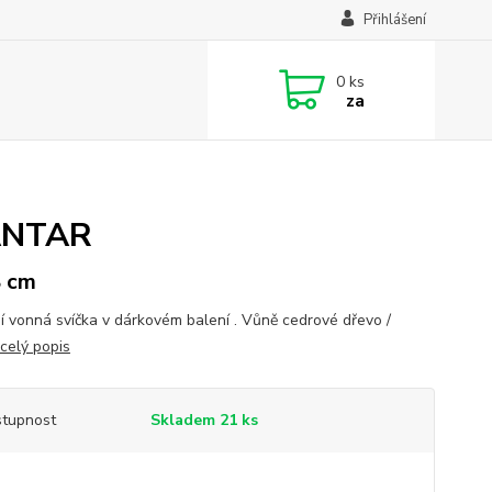
Přihlášení
0
ks
za
JANTAR
8 cm
í vonná svíčka v dárkovém balení . Vůně cedrové dřevo /
celý popis
tupnost
Skladem 21 ks