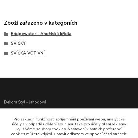
Zboží zařazeno v kategoriích
Bridgewater - Andělská křídla
SVÍČKY
SVÍČKA VOTIVNÍ
Dekora Styl - Jahodová
Jahodová Veronika
Pro základní funkčnost, zpříjemnění používání webu, analytické
721312944
účely a v případě udělení souhlasu také pro účely cílení reklamy
využíváme soubory cookies. Nastavení vlastních preferencí
cookies můžete kdykoli upravit odkazem ve spodní části stránek.
info@zbozi-darky.cz