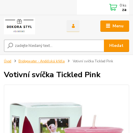
0
ks
za
Menu
Hledat
Úvod
Bridgewater - Andělská křídla
Votivní svíčka Tickled Pink
Votivní svíčka Tickled Pink