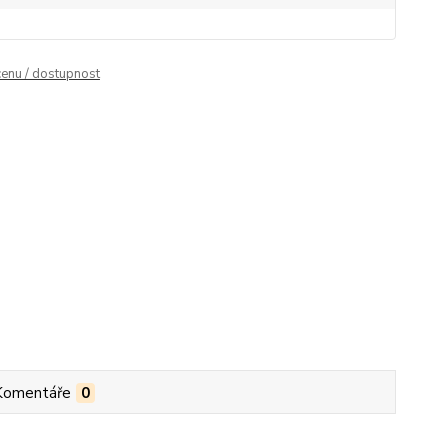
cenu / dostupnost
Komentáře
0