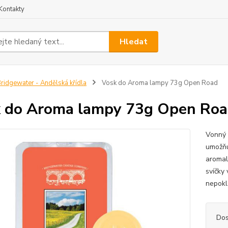
Kontakty
Hledat
ridgewater - Andělská křídla
Vosk do Aroma lampy 73g Open Road
 do Aroma lampy 73g Open Ro
Vonný 
umožňu
aromal
svíčky
nepokl
Dos