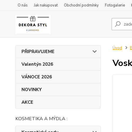
O nás
Jak nakupovat
Obchodní podmínky
Fotogalerie
Úvod
B
PŘIPRAVUJEME
Vosk
Valentýn 2026
VÁNOCE 2026
NOVINKY
AKCE
KOSMETIKA A MÝDLA :