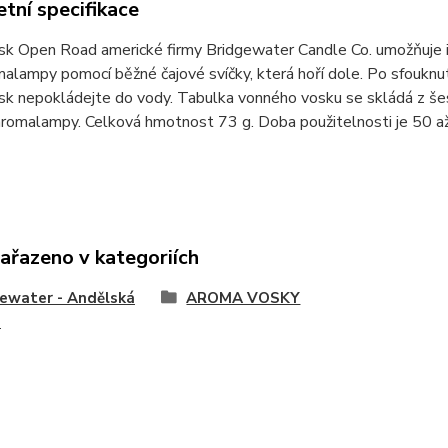
tní specifikace
sk Open Road americké firmy Bridgewater Candle Co. umožňuje i
malampy pomocí běžné čajové svíčky, která hoří dole. Po sfouknu
k nepokládejte do vody. Tabulka vonného vosku se skládá z šest
aromalampy. Celková hmotnost 73 g. Doba použitelnosti je 50 a
zařazeno v kategoriích
ewater - Andělská
AROMA VOSKY
a