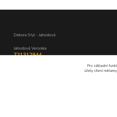
Dekora Styl - Jahodová
Jahodová Veronika
721312944
Pro základní funk
info@zbozi-darky.cz
účely cílení reklam