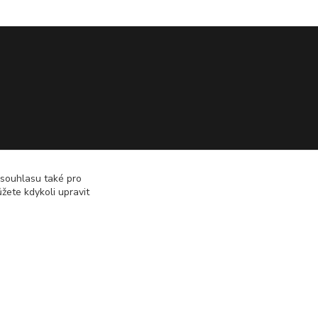
 souhlasu také pro
žete kdykoli upravit
Vytvořeno na
Eshop-rychle.cz