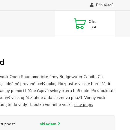
Přihlášení
0
ks
za
ad
vosk Open Road americké firmy Bridgewater Candle Co.
je ideálně provonět celý pokoj. Rozpusťte vosk v horní části
ampy pomocí běžné čajové svíčky, která hoří dole. Po sfouknutí
 vonný vosk opět ztuhne a dá se znovu použít. Vonný vosk
ádejte do vody. Tabulka vonného vosk...
celý popis
tupnost
skladem 2