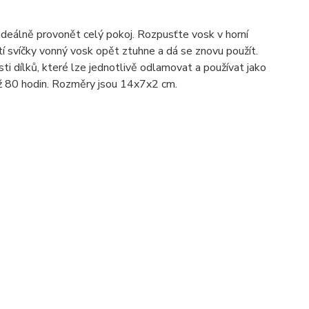
deálně provonět celý pokoj. Rozpusťte vosk v horní
tí svíčky vonný vosk opět ztuhne a dá se znovu použít.
i dílků, které lze jednotlivě odlamovat a používat jako
ž 80 hodin. Rozměry jsou 14x7x2 cm.