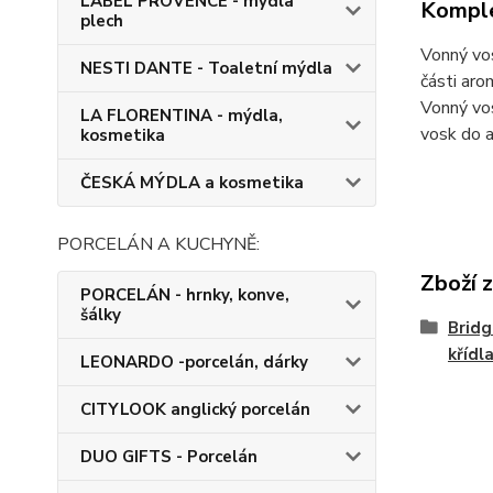
LABEL PROVENCE - mýdla
Komple
plech
Vonný vo
NESTI DANTE - Toaletní mýdla
části aro
Vonný vos
LA FLORENTINA - mýdla,
vosk do 
kosmetika
ČESKÁ MÝDLA a kosmetika
PORCELÁN A KUCHYNĚ:
Zboží 
PORCELÁN - hrnky, konve,
šálky
Bridg
křídl
LEONARDO -porcelán, dárky
CITYLOOK anglický porcelán
DUO GIFTS - Porcelán