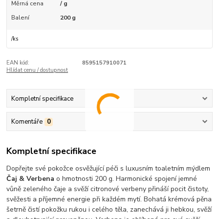
Měrná cena
/ g
Balení
200 g
/
ks
EAN kód:
8595157910071
Hlídat cenu / dostupnost
Kompletní specifikace
Komentáře
0
Kompletní specifikace
Dopřejte své pokožce osvěžující péči s luxusním toaletním mýdlem
Čaj & Verbena
o hmotnosti 200 g. Harmonické spojení jemné
vůně zeleného čaje a svěží citronové verbeny přináší pocit čistoty,
svěžesti a příjemné energie při každém mytí. Bohatá krémová pěna
šetrně čistí pokožku rukou i celého těla, zanechává ji hebkou, svěží