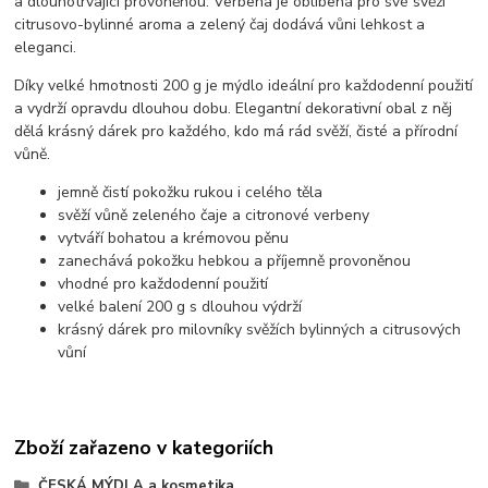
a dlouhotrvající provoněnou. Verbena je oblíbená pro své svěží
citrusovo-bylinné aroma a zelený čaj dodává vůni lehkost a
eleganci.
Díky velké hmotnosti 200 g je mýdlo ideální pro každodenní použití
a vydrží opravdu dlouhou dobu. Elegantní dekorativní obal z něj
dělá krásný dárek pro každého, kdo má rád svěží, čisté a přírodní
vůně.
jemně čistí pokožku rukou i celého těla
svěží vůně zeleného čaje a citronové verbeny
vytváří bohatou a krémovou pěnu
zanechává pokožku hebkou a příjemně provoněnou
vhodné pro každodenní použití
velké balení 200 g s dlouhou výdrží
krásný dárek pro milovníky svěžích bylinných a citrusových
vůní
Zboží zařazeno v kategoriích
ČESKÁ MÝDLA a kosmetika