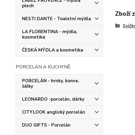
LABEL PROVENCE - mýdla
plech
Zboží 
NESTI DANTE - Toaletní mýdla
Svíčk
LA FLORENTINA - mýdla,
kosmetika
ČESKÁ MÝDLA a kosmetika
PORCELÁN A KUCHYNĚ:
PORCELÁN - hrnky, konve,
šálky
LEONARDO -porcelán, dárky
CITYLOOK anglický porcelán
DUO GIFTS - Porcelán