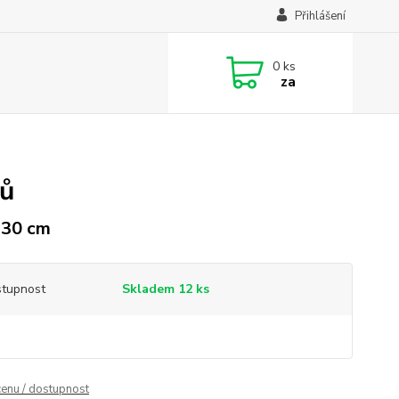
Přihlášení
0
ks
za
ů
 30 cm
tupnost
Skladem 12 ks
cenu / dostupnost