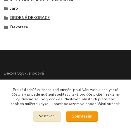
Jaro
DROBNÉ DEKORACE
Dekorace
Dekora Styl - Jahodová
Jahodová Veronika
Pro základní funkčnost, zpříjemnění používání webu, analytické
721312944
účely a v případě udělení souhlasu také pro účely cílení reklamy
využíváme soubory cookies. Nastavení vlastních preferencí
cookies můžete kdykoli upravit odkazem ve spodní části stránek.
info@zbozi-darky.cz
Souhlasím
Nastavení