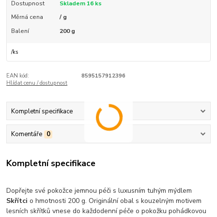
Dostupnost
Skladem 16 ks
Měrná cena
/ g
Balení
200 g
/
ks
EAN kód:
8595157912396
Hlídat cenu / dostupnost
Kompletní specifikace
Komentáře
0
Kompletní specifikace
Dopřejte své pokožce jemnou péči s luxusním tuhým mýdlem
Skřítci
o hmotnosti 200 g. Originální obal s kouzelným motivem
lesních skřítků vnese do každodenní péče o pokožku pohádkovou