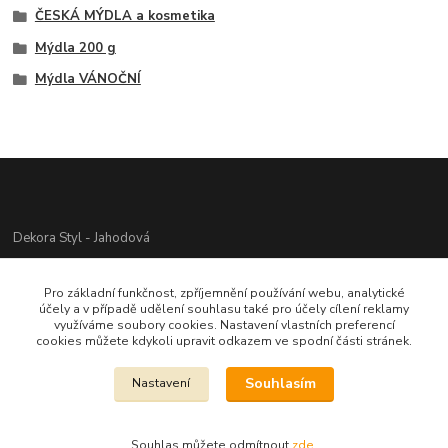
ČESKÁ MÝDLA a kosmetika
Mýdla 200 g
Mýdla VÁNOČNÍ
Dekora Styl - Jahodová
Jahodová Veronika
Pro základní funkčnost, zpříjemnění používání webu, analytické
721312944
účely a v případě udělení souhlasu také pro účely cílení reklamy
využíváme soubory cookies. Nastavení vlastních preferencí
cookies můžete kdykoli upravit odkazem ve spodní části stránek.
info@zbozi-darky.cz
Souhlasím
Nastavení
Souhlas můžete odmítnout
zde
.