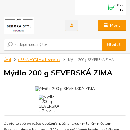
0
ks
za
Menu
Hledat
Úvod
ČESKÁ MÝDLA a kosmetika
Mýdlo 200 g SEVERSKÁ ZIMA
Mýdlo 200 g SEVERSKÁ ZIMA
Dopřejte své pokožce osvěžující péči s luxusním tuhým mýdlem
Severská zima o hmotnosti 200 g. Jeho svěží vůně inspirovaná čistým