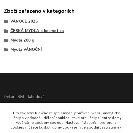
Zboží zařazeno v kategoriích
VÁNOCE 2026
ČESKÁ MÝDLA a kosmetika
Mýdla 200 g
Mýdla VÁNOČNÍ
Dekora Styl - Jahodová
Jahodová Veronika
Pro základní funkčnost, zpříjemnění používání webu, analytické
721312944
účely a v případě udělení souhlasu také pro účely cílení reklamy
využíváme soubory cookies. Nastavení vlastních preferencí
cookies můžete kdykoli upravit odkazem ve spodní části stránek.
info@zbozi-darky.cz