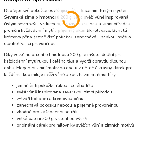
Dopřejte své pokožce osvěžující péči s luxusním tuhým mýdlem
Severská zima
o hmotnosti 200 g. Jeho svěží vůně inspirovaná
čistým severským vzduchem, mrazivou krajinou a zimní přírodou
promění každodenní mytí v příjemný okamžik relaxace. Bohatá
krémová pěna šetrně čistí pokožku, zanechává ji hebkou, svěží a
dlouhotrvající provoněnou.
Díky velkému balení o hmotnosti 200 g je mýdlo ideální pro
každodenní mytí rukou i celého těla a vydrží opravdu dlouhou
dobu. Elegantní zimní motiv na obalu z něj dělá krásný dárek pro
každého, kdo miluje svěží vůně a kouzlo zimní atmosféry.
jemně čistí pokožku rukou i celého těla
svěží vůně inspirovaná severskou zimní přírodou
vytváří bohatou a krémovou pěnu
zanechává pokožku hebkou a příjemně provoněnou
vhodné pro každodenní použití
velké balení 200 g s dlouhou výdrží
originální dárek pro milovníky svěžích vůní a zimních motivů