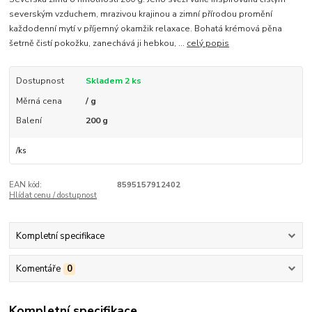
severským vzduchem, mrazivou krajinou a zimní přírodou promění
každodenní mytí v příjemný okamžik relaxace. Bohatá krémová pěna
šetrně čistí pokožku, zanechává ji hebkou, ...
celý popis
Dostupnost
Skladem 2 ks
Měrná cena
/ g
Balení
200 g
/
ks
EAN kód:
8595157912402
Hlídat cenu / dostupnost
Kompletní specifikace
Komentáře
0
Kompletní specifikace