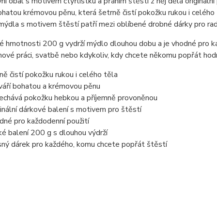
ní obal s motivem čtyřlístku a přáním štěstí z něj dělá origináln
ohatou krémovou pěnu, která šetrně čistí pokožku rukou i celého 
ýdla s motivem štěstí patří mezi oblíbené drobné dárky pro ra
é hmotnosti 200 g vydrží mýdlo dlouhou dobu a je vhodné pro ka
nové práci, svatbě nebo kdykoliv, kdy chcete někomu popřát hodn
ně čistí pokožku rukou i celého těla
váří bohatou a krémovou pěnu
echává pokožku hebkou a příjemně provoněnou
ginální dárkové balení s motivem pro štěstí
dné pro každodenní použití
ké balení 200 g s dlouhou výdrží
sný dárek pro každého, komu chcete popřát štěstí