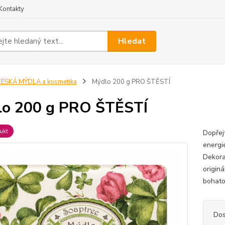
Kontakty
Hledat
ESKÁ MÝDLA a kosmetika
Mýdlo 200 g PRO ŠTĚSTÍ
o 200 g PRO ŠTĚSTÍ
ukt
Dopřej
energi
Dekorat
originá
bohato
Dos