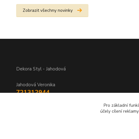
Zobrazit všechny novinky
Dekora Styl - Jahodová
Jahodová Veronika
721312944
Pro základní funk
info@zbozi-darky.cz
účely cílení reklam