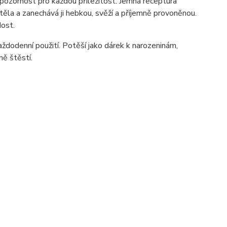
í pozornost pro každou příležitost. Jemná receptura
těla a zanechává ji hebkou, svěží a příjemně provoněnou.
dost.
ždodenní použití. Potěší jako dárek k narozeninám,
ě štěstí.