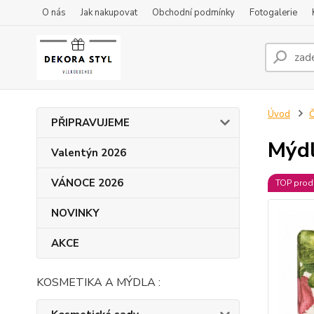
O nás
Jak nakupovat
Obchodní podmínky
Fotogalerie
Úvod
Č
PŘIPRAVUJEME
Mýdl
Valentýn 2026
VÁNOCE 2026
TOP prod
NOVINKY
AKCE
KOSMETIKA A MÝDLA :