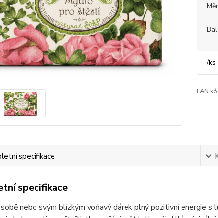
Měr
Bal
/
ks
EAN kó
etní specifikace
tní specifikace
 sobě nebo svým blízkým voňavý dárek plný pozitivní energie 