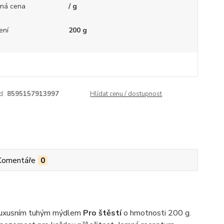
ná cena
/ g
ení
200 g
d:
8595157913997
Hlídat cenu / dostupnost
Komentáře
0
s luxusním tuhým mýdlem
Pro štěstí
o hmotnosti 200 g.