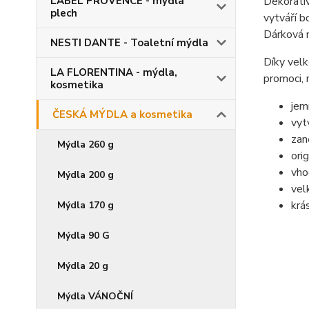
LABEL PROVENCE - mýdla
Dekorativ
plech
vytváří b
Dárková m
NESTI DANTE - Toaletní mýdla
Díky velk
LA FLORENTINA - mýdla,
promoci, 
kosmetika
jem
ČESKÁ MÝDLA a kosmetika
vyt
zan
Mýdla 260 g
ori
vho
Mýdla 200 g
vel
krá
Mýdla 170 g
Mýdla 90 G
Mýdla 20 g
Mýdla VÁNOČNÍ