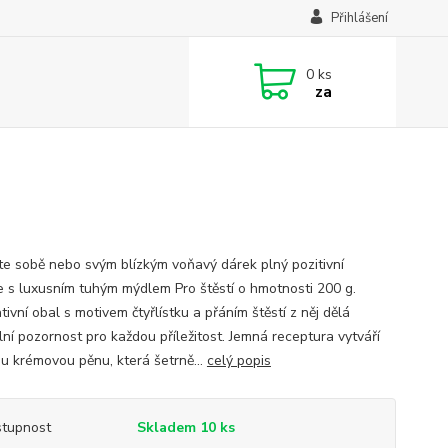
Přihlášení
0
ks
za
te sobě nebo svým blízkým voňavý dárek plný pozitivní
e s luxusním tuhým mýdlem Pro štěstí o hmotnosti 200 g.
ivní obal s motivem čtyřlístku a přáním štěstí z něj dělá
lní pozornost pro každou příležitost. Jemná receptura vytváří
u krémovou pěnu, která šetrně...
celý popis
tupnost
Skladem 10 ks