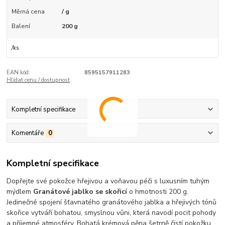
Měrná cena
/ g
Balení
200 g
/
ks
EAN kód:
8595157911283
Hlídat cenu / dostupnost
Kompletní specifikace
Komentáře
0
Kompletní specifikace
Dopřejte své pokožce hřejivou a voňavou péči s luxusním tuhým
mýdlem
Granátové jablko se skořicí
o hmotnosti 200 g.
Jedinečné spojení šťavnatého granátového jablka a hřejivých tónů
skořice vytváří bohatou, smyslnou vůni, která navodí pocit pohody
a příjemné atmosféry. Bohatá krémová pěna šetrně čistí pokožku