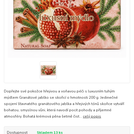
Dopřejte své pokožce hřejivou a voňavou péči s luxusním tuhým
mýdlem Granátové jablko se skořicí o hmotnosti 200 g. Jedinečné
spojení šťavnatého granátového jablka a hřejivých tónů skořice vytváří
bohatou, smyslnou vůni, která navodí pocit pohody a příjemné
atmosféry. Bohatá krémová pěna šetrně čist...
celý popis
Dostupnost
Skladem 13 ks