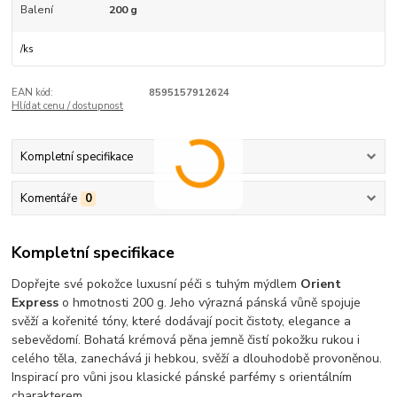
Balení
200 g
/
ks
EAN kód:
8595157912624
Hlídat cenu / dostupnost
Kompletní specifikace
Komentáře
0
Kompletní specifikace
Dopřejte své pokožce luxusní péči s tuhým mýdlem
Orient
Express
o hmotnosti 200 g. Jeho výrazná pánská vůně spojuje
svěží a kořenité tóny, které dodávají pocit čistoty, elegance a
sebevědomí. Bohatá krémová pěna jemně čistí pokožku rukou i
celého těla, zanechává ji hebkou, svěží a dlouhodobě provoněnou.
Inspirací pro vůni jsou klasické pánské parfémy s orientálním
charakterem.