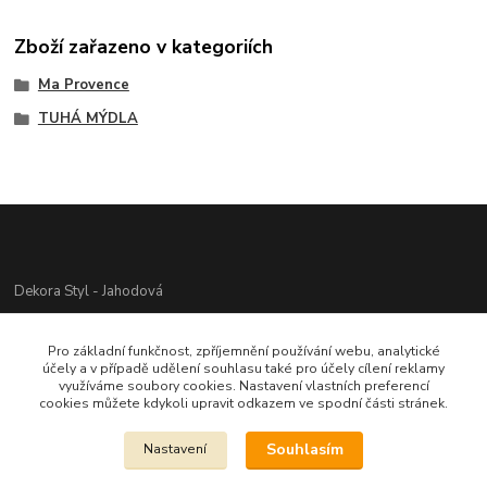
Zboží zařazeno v kategoriích
Ma Provence
TUHÁ MÝDLA
Dekora Styl - Jahodová
Jahodová Veronika
Pro základní funkčnost, zpříjemnění používání webu, analytické
721312944
účely a v případě udělení souhlasu také pro účely cílení reklamy
využíváme soubory cookies. Nastavení vlastních preferencí
cookies můžete kdykoli upravit odkazem ve spodní části stránek.
info@zbozi-darky.cz
Souhlasím
Nastavení