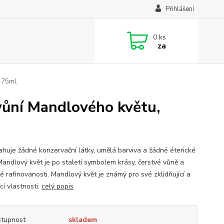
Přihlášení
0
ks
za
 75ml.
vůní Mandlového květu,
huje žádné konzervační látky, umělá barviva a žádné éterické
 Mandlový květ je po staletí symbolem krásy, čerstvé vůně a
é rafinovanosti. Mandlový květ je známý pro své zklidňující a
ící vlastnosti.
celý popis
tupnost
skladem