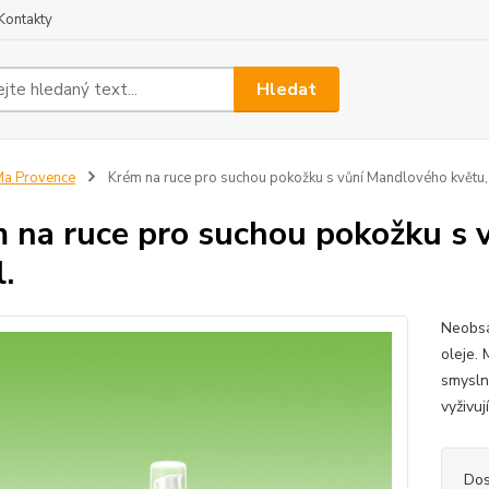
Kontakty
Hledat
a Provence
Krém na ruce pro suchou pokožku s vůní Mandlového květu,
 na ruce pro suchou pokožku s 
.
Neobsa
oleje.
smysln
vyživuj
Dos