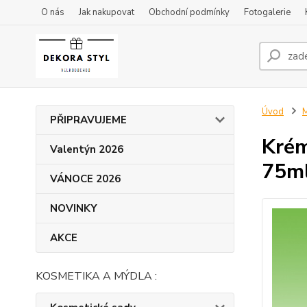
O nás
Jak nakupovat
Obchodní podmínky
Fotogalerie
Úvod
M
PŘIPRAVUJEME
Krém
Valentýn 2026
75ml
VÁNOCE 2026
NOVINKY
AKCE
KOSMETIKA A MÝDLA :