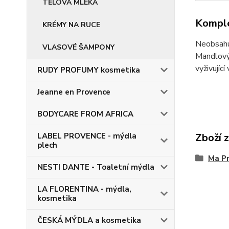
TĚLOVÁ MLÉKA
Komple
KRÉMY NA RUCE
Neobsahuj
VLASOVÉ ŠAMPONY
Mandlový 
vyživující
RUDY PROFUMY kosmetika
Jeanne en Provence
BODYCARE FROM AFRICA
Zboží 
LABEL PROVENCE - mýdla
plech
Ma P
NESTI DANTE - Toaletní mýdla
LA FLORENTINA - mýdla,
kosmetika
ČESKÁ MÝDLA a kosmetika