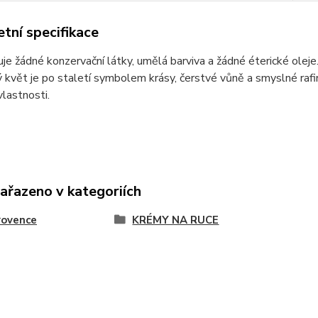
tní specifikace
e žádné konzervační látky, umělá barviva a žádné éterické oleje
květ je po staletí symbolem krásy, čerstvé vůně a smyslné rafin
 vlastnosti.
zařazeno v kategoriích
rovence
KRÉMY NA RUCE