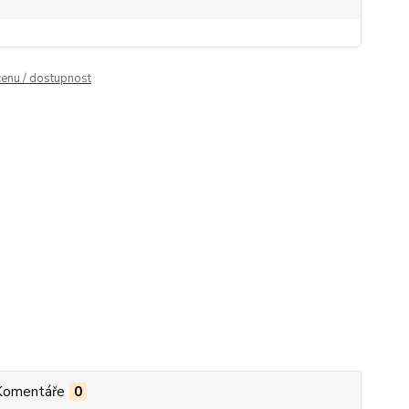
cenu / dostupnost
Komentáře
0