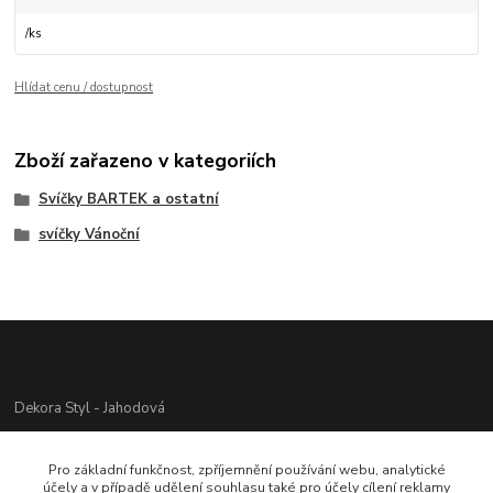
/
ks
Hlídat cenu / dostupnost
Zboží zařazeno v kategoriích
Svíčky BARTEK a ostatní
svíčky Vánoční
Dekora Styl - Jahodová
Jahodová Veronika
Pro základní funkčnost, zpříjemnění používání webu, analytické
721312944
účely a v případě udělení souhlasu také pro účely cílení reklamy