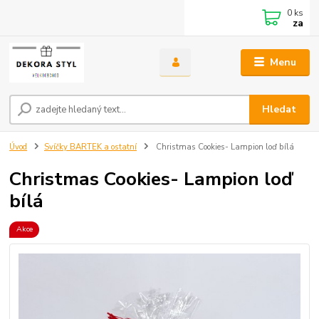
0
ks
za
Menu
Hledat
Úvod
Svíčky BARTEK a ostatní
Christmas Cookies- Lampion loď bílá
Christmas Cookies- Lampion loď
bílá
Akce