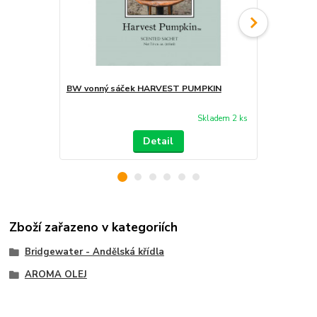
BW vonný sáček HARVEST PUMPKIN
BW aroma o
Skladem 2 ks
Detail
Zboží zařazeno v kategoriích
Bridgewater - Andělská křídla
AROMA OLEJ