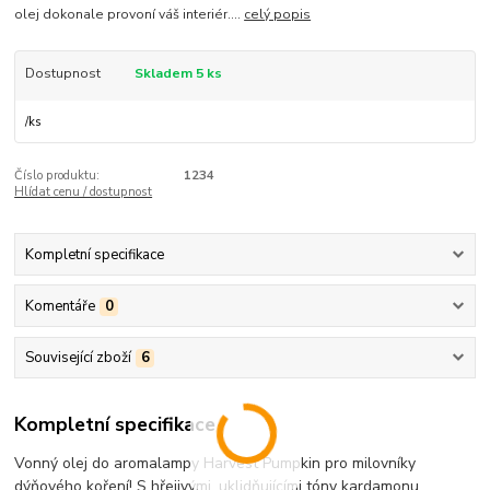
olej dokonale provoní váš interiér....
celý popis
Dostupnost
Skladem 5 ks
/
ks
Číslo produktu:
1234
Hlídat cenu / dostupnost
Kompletní specifikace
Komentáře
0
Související zboží
6
Kompletní specifikace
Vonný olej do aromalampy Harvest Pumpkin pro milovníky
dýňového koření! S hřejivými, uklidňujícími tóny kardamonu,