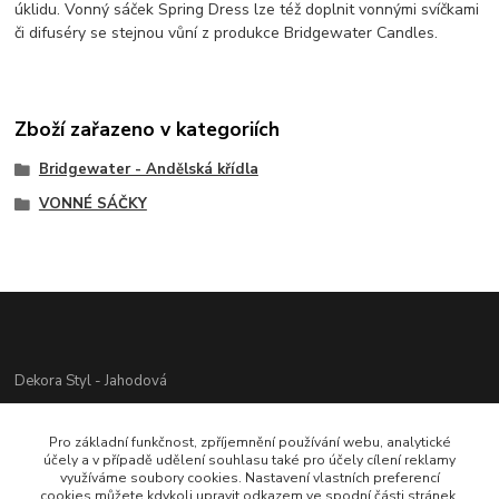
úklidu. Vonný sáček Spring Dress lze též doplnit vonnými svíčkami
či difuséry se stejnou vůní z produkce Bridgewater Candles.
Zboží zařazeno v kategoriích
Bridgewater - Andělská křídla
VONNÉ SÁČKY
Dekora Styl - Jahodová
Jahodová Veronika
Pro základní funkčnost, zpříjemnění používání webu, analytické
721312944
účely a v případě udělení souhlasu také pro účely cílení reklamy
využíváme soubory cookies. Nastavení vlastních preferencí
cookies můžete kdykoli upravit odkazem ve spodní části stránek.