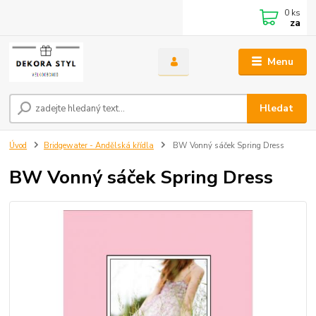
0
ks
za
Menu
Hledat
Úvod
Bridgewater - Andělská křídla
BW Vonný sáček Spring Dress
BW Vonný sáček Spring Dress