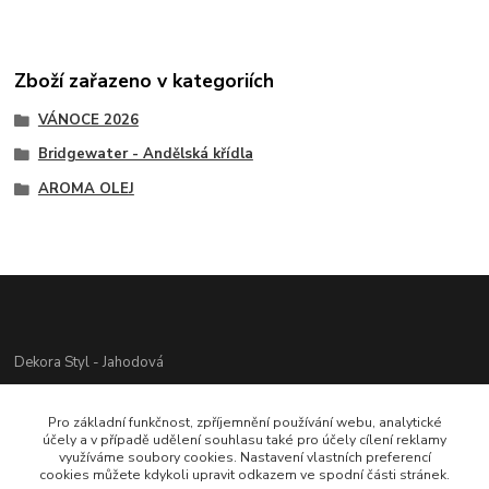
Zboží zařazeno v kategoriích
VÁNOCE 2026
Bridgewater - Andělská křídla
AROMA OLEJ
Dekora Styl - Jahodová
Jahodová Veronika
Pro základní funkčnost, zpříjemnění používání webu, analytické
721312944
účely a v případě udělení souhlasu také pro účely cílení reklamy
využíváme soubory cookies. Nastavení vlastních preferencí
cookies můžete kdykoli upravit odkazem ve spodní části stránek.
info@zbozi-darky.cz