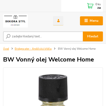
0
ks
za
Menu
Hledat
Úvod
Bridgewater - Andělská křídla
BW Vonný olej Welcome Home
BW Vonný olej Welcome Home