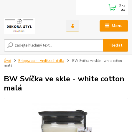
0
ks
za
Menu
Hledat
Úvod
Bridgewater - Andělská křídla
BW Svíčka ve skle - white cotton
malá
BW Svíčka ve skle - white cotton
malá