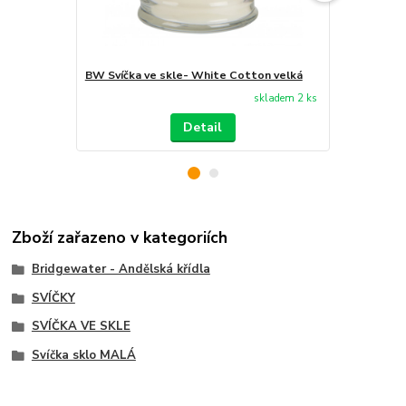
BW Svíčka ve skle- White Cotton velká
BW Vonný o
skladem 2 ks
Detail
Zboží zařazeno v kategoriích
Bridgewater - Andělská křídla
SVÍČKY
SVÍČKA VE SKLE
Svíčka sklo MALÁ