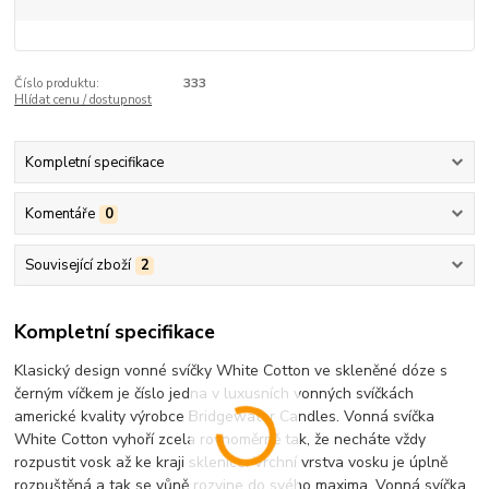
Číslo produktu:
333
Hlídat cenu / dostupnost
Kompletní specifikace
Komentáře
0
Související zboží
2
Kompletní specifikace
Klasický design vonné svíčky White Cotton ve skleněné dóze s
černým víčkem je číslo jedna v luxusních vonných svíčkách
americké kvality výrobce Bridgewater Candles. Vonná svíčka
White Cotton vyhoří zcela rovnoměrně tak, že necháte vždy
rozpustit vosk až ke kraji sklenice. Vrchní vrstva vosku je úplně
rozpuštěná a tak se vůně rozvine do svého maxima. Vonná svíčka