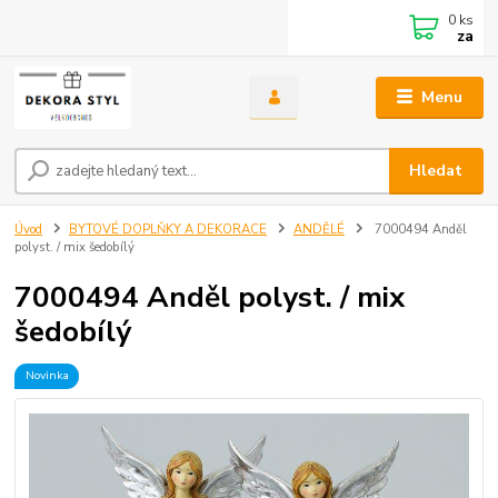
0
ks
za
Menu
Hledat
Úvod
BYTOVÉ DOPLŇKY A DEKORACE
ANDĚLÉ
7000494 Anděl
polyst. / mix šedobílý
7000494 Anděl polyst. / mix
šedobílý
Novinka