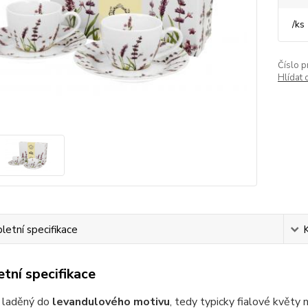
/
ks
Číslo p
Hlídat 
etní specifikace
tní specifikace
e laděný do
levandulového motivu
, tedy typicky fialové květy