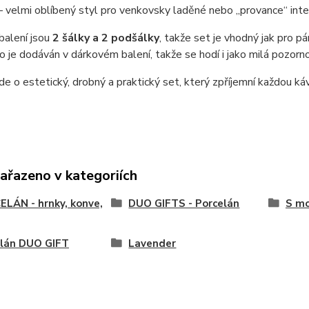
– velmi oblíbený styl pro venkovsky laděné nebo „provance“ inter
balení jsou
2 šálky a 2 podšálky
, takže set je vhodný jak pro p
o je dodáván v dárkovém balení, takže se hodí i jako milá pozorn
de o estetický, drobný a praktický set, který zpříjemní každou 
zařazeno v kategoriích
LÁN - hrnky, konve,
DUO GIFTS - Porcelán
S mo
elán DUO GIFT
Lavender