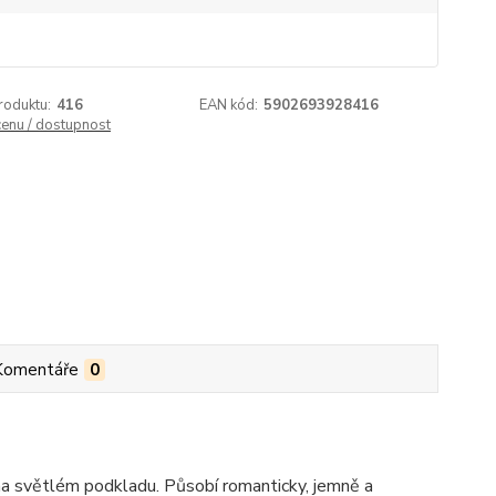
roduktu:
416
EAN kód:
5902693928416
cenu / dostupnost
Komentáře
0
 na světlém podkladu. Působí romanticky, jemně a