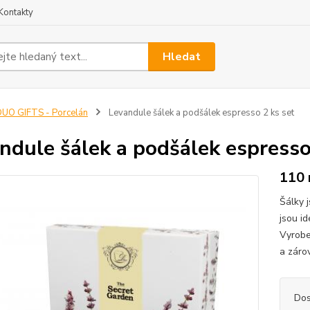
Kontakty
Hledat
UO GIFTS - Porcelán
Levandule šálek a podšálek espresso 2 ks set
ndule šálek a podšálek espresso
110 
Šálky 
jsou id
Vyrobe
a záro
Dos