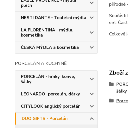
LABEL PROVENCE - mýdla
přírodně 
plech
Součástí 
NESTI DANTE - Toaletní mýdla
set. Čast
LA FLORENTINA - mýdla,
Celkově j
kosmetika
ČESKÁ MÝDLA a kosmetika
PORCELÁN A KUCHYNĚ:
Zboží 
PORCELÁN - hrnky, konve,
šálky
PORCE
šálky
LEONARDO -porcelán, dárky
Porc
CITYLOOK anglický porcelán
DUO GIFTS - Porcelán