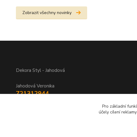
Zobrazit všechny novinky
Dekora Styl - Jahodová
Jahodová Veronika
721312944
Pro základní funk
info@zbozi-darky.cz
účely cílení reklam