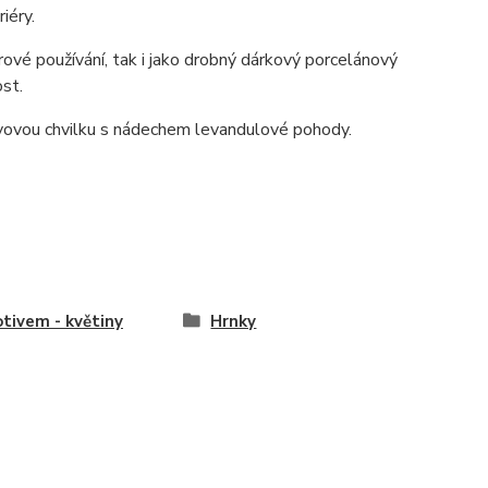
iéry.
árové používání, tak i jako drobný dárkový porcelánový
ost.
kávovou chvilku s nádechem levandulové pohody.
tivem - květiny
Hrnky