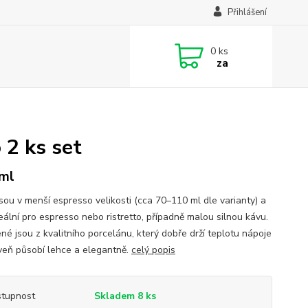
Přihlášení
0
ks
za
 2 ks set
ml
jsou v menší espresso velikosti (cca 70–110 ml dle varianty) a
eální pro espresso nebo ristretto, případně malou silnou kávu.
né jsou z kvalitního porcelánu, který dobře drží teplotu nápoje
veň působí lehce a elegantně.
celý popis
tupnost
Skladem 8 ks