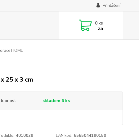
Přihlášení
0
ks
za
korace HOME
 x 25 x 3 cm
tupnost
skladem 6 ks
roduktu:
4010029
EAN kód:
8585044190150