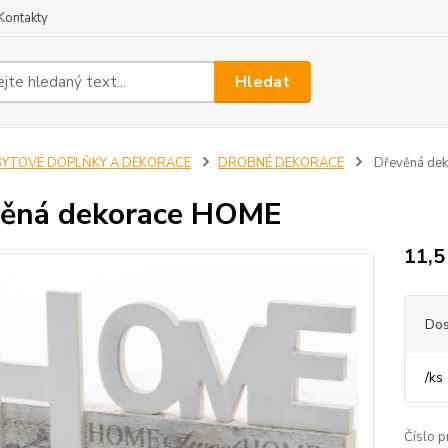
Kontakty
Hledat
BYTOVÉ DOPLŇKY A DEKORACE
DROBNÉ DEKORACE
Dřevěná de
věná dekorace HOME
11,5
Dos
/
ks
Číslo p