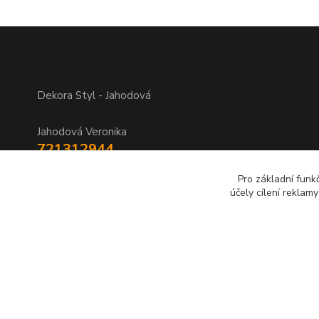
Dekora Styl - Jahodová
Jahodová Veronika
721312944
Pro základní funk
info@zbozi-darky.cz
účely cílení reklam