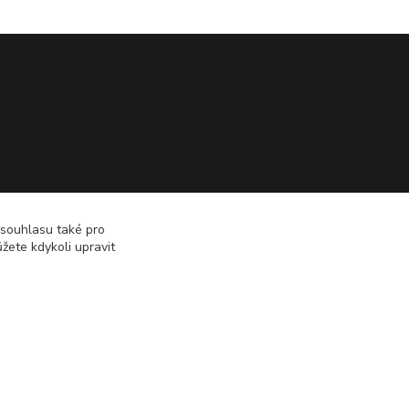
 souhlasu také pro
žete kdykoli upravit
Vytvořeno na
Eshop-rychle.cz