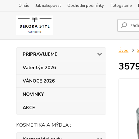
O nás
Jak nakupovat
Obchodní podmínky
Fotogalerie
Úvod
S
PŘIPRAVUJEME
3579
Valentýn 2026
VÁNOCE 2026
NOVINKY
AKCE
KOSMETIKA A MÝDLA :