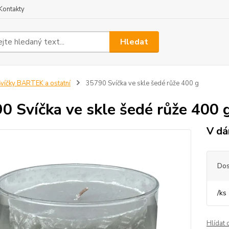
Kontakty
Hledat
víčky BARTEK a ostatní
35790 Svíčka ve skle šedé růže 400 g
0 Svíčka ve skle šedé růže 400 
V dá
Dos
/
ks
Hlídat 