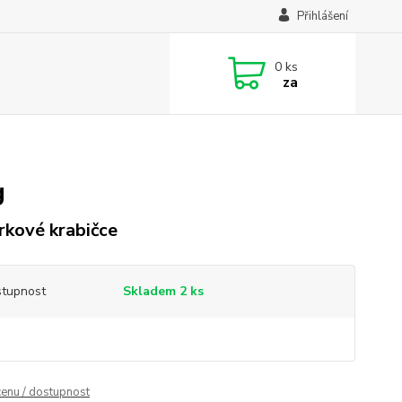
Přihlášení
0
ks
za
g
rkové krabičce
tupnost
Skladem 2 ks
cenu / dostupnost