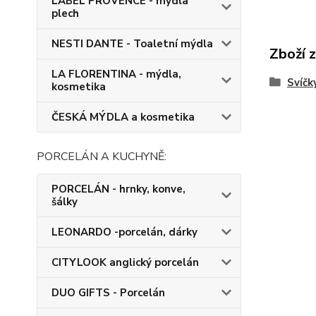
LABEL PROVENCE - mýdla
plech
NESTI DANTE - Toaletní mýdla
Zboží 
LA FLORENTINA - mýdla,
Svíčk
kosmetika
ČESKÁ MÝDLA a kosmetika
PORCELÁN A KUCHYNĚ:
PORCELÁN - hrnky, konve,
šálky
LEONARDO -porcelán, dárky
CITYLOOK anglický porcelán
DUO GIFTS - Porcelán