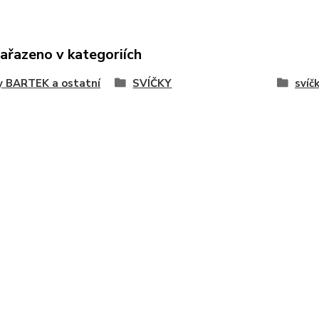
zařazeno v kategoriích
y BARTEK a ostatní
SVÍČKY
svíč