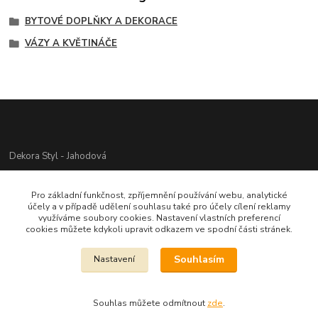
BYTOVÉ DOPLŇKY A DEKORACE
VÁZY A KVĚTINÁČE
Dekora Styl - Jahodová
Jahodová Veronika
Pro základní funkčnost, zpříjemnění používání webu, analytické
721312944
účely a v případě udělení souhlasu také pro účely cílení reklamy
využíváme soubory cookies. Nastavení vlastních preferencí
cookies můžete kdykoli upravit odkazem ve spodní části stránek.
info@zbozi-darky.cz
Souhlasím
Nastavení
Souhlas můžete odmítnout
zde
.
Vytvořeno na
Eshop-rychle.cz