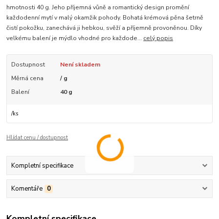
hmotnosti 40 g. Jeho příjemná vůně a romantický design promění
každodenní mytí v malý okamžik pohody. Bohatá krémová pěna šetrně
čistí pokožku, zanechává ji hebkou, svěží a příjemně provoněnou. Díky
velkému balení je mýdlo vhodné pro každode...
celý popis
Dostupnost
Není skladem
Měrná cena
/ g
Balení
40 g
/
ks
Hlídat cenu / dostupnost
Kompletní specifikace
Komentáře
0
Kompletní specifikace