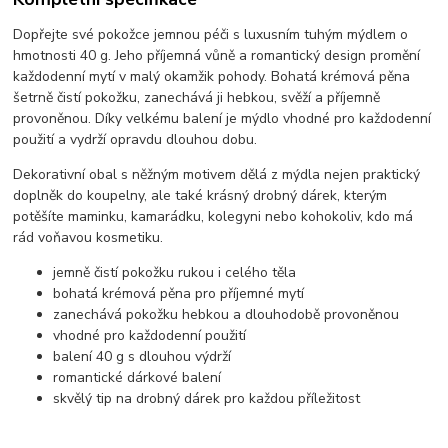
Dopřejte své pokožce jemnou péči s luxusním tuhým mýdlem o
hmotnosti 40 g. Jeho příjemná vůně a romantický design promění
každodenní mytí v malý okamžik pohody. Bohatá krémová pěna
šetrně čistí pokožku, zanechává ji hebkou, svěží a příjemně
provoněnou. Díky velkému balení je mýdlo vhodné pro každodenní
použití a vydrží opravdu dlouhou dobu.
Dekorativní obal s něžným motivem dělá z mýdla nejen praktický
doplněk do koupelny, ale také krásný drobný dárek, kterým
potěšíte maminku, kamarádku, kolegyni nebo kohokoliv, kdo má
rád voňavou kosmetiku.
jemně čistí pokožku rukou i celého těla
bohatá krémová pěna pro příjemné mytí
zanechává pokožku hebkou a dlouhodobě provoněnou
vhodné pro každodenní použití
balení 40 g s dlouhou výdrží
romantické dárkové balení
skvělý tip na drobný dárek pro každou příležitost