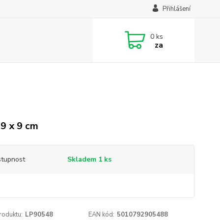
Přihlášení
0
ks
za
 9 x 9 cm
tupnost
Skladem 1 ks
roduktu:
LP90548
EAN kód:
5010792905488