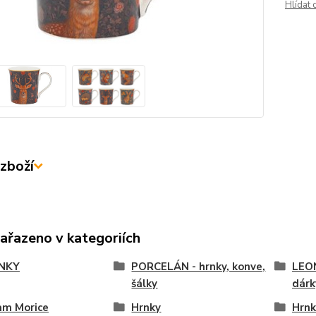
Hlídat 
zboží
zařazeno v kategoriích
NKY
PORCELÁN - hrnky, konve,
LEO
šálky
dárk
am Morice
Hrnky
Hrnk