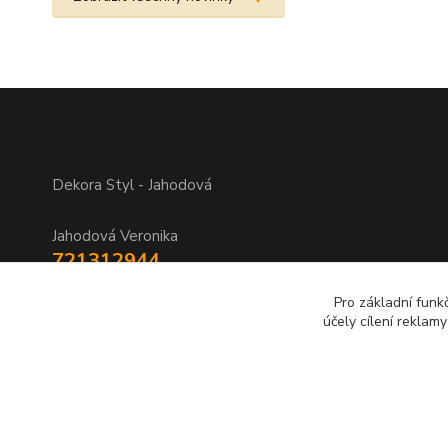
Dekora Styl - Jahodová
Jahodová Veronika
721312944
Pro základní funk
info@zbozi-darky.cz
účely cílení reklam